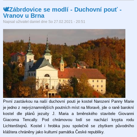
Zábrdovice
🕊Zábrdovice se modlí - Duchovní pouť -
se
Vranov u Brna
modlí
-
Napsal uživatel
daniel
dne
So 27.02.2021 - 20:51
2.
postní
týden
První zastávkou na naší duchovní pouti je kostel Narození Panny Marie
je jedno z nejvýznamnějších poutních míst na Moravě, jde o raně barokní
kostel dle plánů jezuity J. Maria a brněnského stavitele Giovanni
Giacoma Tencally. Pod chrámovou lodí se nachází krypta rodu
Lichtenštejnů. Kostel i hrobka jsou společně se zbytkem původního
kláštera chráněny jako kulturní památka České republiky.