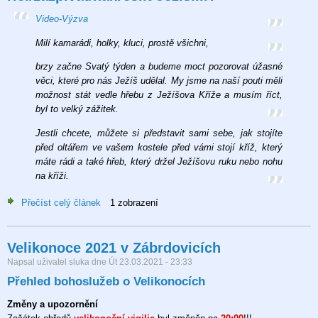
-
Video-Výzva
Svatý
týden
Milí kamarádi, holky, kluci, prostě všichni,
brzy začne Svatý týden a budeme moct pozorovat úžasné
věci, které pro nás Ježíš udělal. My jsme na naší pouti měli
možnost stát vedle hřebu z Ježíšova Kříže a musím říct,
byl to velký zážitek.
Jestli chcete, můžete si představit sami sebe, jak stojíte
před oltářem ve vašem kostele před vámi stojí kříž, který
máte rádi a také hřeb, který držel Ježíšovu ruku nebo nohu
na kříži.
Přečíst celý článek
o
1 zobrazení
Bílá
sobota
Velikonoce 2021 v Zábrdovicích
14hod
-
Napsal uživatel
sluka
dne
Út 23.03.2021 - 23:33
co
Přehled bohoslužeb o Velikonocích
chceme
říci/zazpívat/nakreslit
Změny a upozornění
Ježíši...?