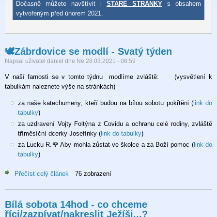
Dočasně můžete navštívit i
STARÉ STRÁNKY
s obsahem
vytvořeným před únorem 2021.
🕊Zábrdovice se modlí - Svatý týden
Napsal uživatel
daniel
dne
Ne 28.03.2021 - 08:59
V naší farnosti se v tomto týdnu modlíme zvláště: (vysvětlení k
tabulkám naleznete výše na stránkách)
za naše katechumeny, kteří budou na bílou sobotu pokřtěni (
link do
tabulky
)
za uzdravení Vojty Foltýna z Covidu a ochranu celé rodiny, zvláště
tříměsíční dcerky Josefínky (
link do tabulky
)
za Lucku R.🌹 Aby mohla zůstat ve školce a za Boží pomoc (
link do
tabulky
)
Přečíst celý článek
o
76 zobrazení
🕊
Zábrdovice
Bílá sobota 14hod - co chceme
se
říci/zazpívat/nakreslit Ježíši...?
modlí