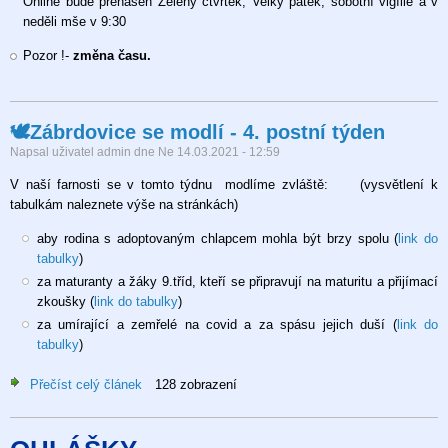
Online bude přenášen Zelený čtvrtek, Velký pátek, sobotní vigílie a v
neděli mše v 9:30
Pozor !-
změna času.
🕊Zábrdovice se modlí - 4. postní týden
Napsal uživatel
admin
dne
Ne 14.03.2021 - 12:59
V naší farnosti se v tomto týdnu modlíme zvláště: (vysvětlení k
tabulkám naleznete výše na stránkách)
aby rodina s adoptovaným chlapcem mohla být brzy spolu (
link do
tabulky
)
za maturanty a žáky 9.tříd, kteří se připravují na maturitu a přijímací
zkoušky (
link do tabulky
)
za umírající a zemřelé na covid a za spásu jejich duší (
link do
tabulky
)
Přečíst celý článek
o
128 zobrazení
🕊
Zábrdovice
se