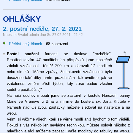
🕊
Zábrdovice
OHLÁŠKY
se
modlí
2. postní neděle, 27. 2. 2021
-
Napsal uživatel
admin
dne
So 27.02.2021 - 21:42
Duchovní
pouť
Přečíst celý článek
o
68 zobrazení
-
2.
Náměšť
Postní snažení
farnosti se doslova "rozběhlo".
postní
nad
Prostřednictvím 47 modlitebních příspěvků jsme společně
neděle,
Oslavou,
zdolali vzdálenost téměř 200 km a darovali 17 modliteb
27.
Moravské
nebo skutků. "Máme zprávy, že takovéto vzdálenosti bylo
2.
Budějovice
dosaženo také díky jarním prázdninám. Tak uvidíme, jak se
2021
a
vzdálenost změní příští týden, kdy zase budou všichni
Kostelní
sedět u počítačů. :)"
Vydří
Na naší duchovní pouti jsme se zastavili v kostele Narození panny
Marie ve Vranově u Brna a míříme do kostela sv. Jana Křtitele v
Náměšti nad Oslavou. Zastávky můžete sledovat na nástěnce a na
webu.
Velmi si vážíme všech, kteří se věrně modlí aniž bychom o tom věděli.
Pokud z vás někdo jen nevládne technikou, můžete oslovit někoho z
mladších a rádi můžeme zapsat i vaše modlitby do tabulky na webu.