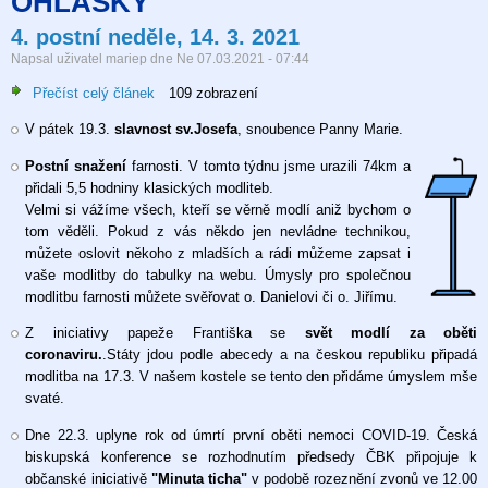
OHLÁŠKY
modlí
4. postní neděle, 14. 3. 2021
-
Napsal uživatel
mariep
dne
Ne 07.03.2021 - 07:44
4.
postní
Přečíst celý článek
o
109 zobrazení
týden
4.
V pátek 19.3.
slavnost sv.Josefa
, snoubence Panny Marie.
postní
neděle,
Postní snažení
farnosti. V tomto týdnu jsme urazili 74km a
14.
přidali 5,5 hodniny klasických modliteb.
3.
Velmi si vážíme všech, kteří se věrně modlí aniž bychom o
2021
tom věděli. Pokud z vás někdo jen nevládne technikou,
můžete oslovit někoho z mladších a rádi můžeme zapsat i
vaše modlitby do tabulky na webu. Úmysly pro společnou
modlitbu farnosti můžete svěřovat o. Danielovi či o. Jiřímu.
Z iniciativy papeže Františka se
svět modlí za oběti
coronaviru.
.Státy jdou podle abecedy a na českou republiku připadá
modlitba na 17.3. V našem kostele se tento den přidáme úmyslem mše
svaté.
Dne 22.3. uplyne rok od úmrtí první oběti nemoci COVID-19. Česká
biskupská konference se rozhodnutím předsedy ČBK připojuje k
občanské iniciativě
"Minuta ticha"
v podobě rozeznění zvonů ve 12.00