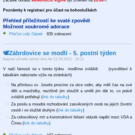
Začátek obřadů
velikonoční vigilie
byl změněn na
20:00
!!!
Poznámky k registraci pro účast na bohoslužbách
Přehled příležitostí ke svaté zpovědi
Možnost soukromé adorace
Přečíst celý článek
o
835 zobrazení
Velikonoce
2021
🕊Zábrdovice se modlí - 5. postní týden
v
Zábrdovicích
Napsal uživatel
admin
dne
Ne 21.03.2021 - 18:11
V naší farnosti se v tomto týdnu modlíme zvláště: (vysvětlení k
tabulkám naleznete výše na stránkách)
Na přímluvu sv. Josefa prosíme za otce rodin, aby měli čas na své
děti a manželky, nezištně jim sloužili a uměli jim dát to, co právě
zvláště potřebují (
link do tabulky
)
Za posilu a moudrá rozhodování zasvěcených osob na jejich životní
cestě i ve službě druhým (
link do tabulky
)
Za celosvětový mír a konstruktivní řešení otázek napětí mezi USA a
Čínou (
link do tabulky
)