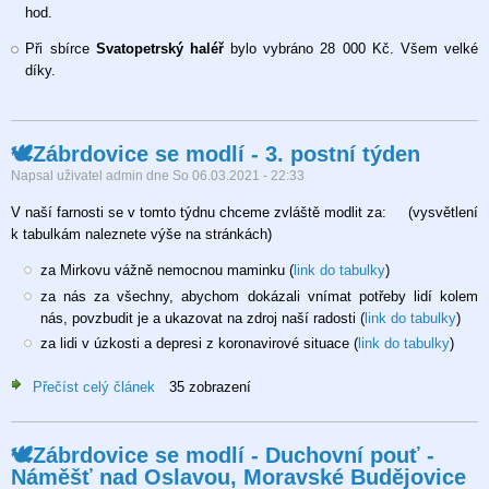
hod.
Při sbírce
Svatopetrský haléř
bylo vybráno 28 000 Kč. Všem velké
díky.
🕊Zábrdovice se modlí - 3. postní týden
Napsal uživatel
admin
dne
So 06.03.2021 - 22:33
V naší farnosti se v tomto týdnu chceme zvláště modlit za: (vysvětlení
k tabulkám naleznete výše na stránkách)
za Mirkovu vážně nemocnou maminku (
link do tabulky
)
za nás za všechny, abychom dokázali vnímat potřeby lidí kolem
nás, povzbudit je a ukazovat na zdroj naší radosti (
link do tabulky
)
za lidi v úzkosti a depresi z koronavirové situace (
link do tabulky
)
Přečíst celý článek
o
35 zobrazení
🕊
Zábrdovice
🕊Zábrdovice se modlí - Duchovní pouť -
se
Náměšť nad Oslavou, Moravské Budějovice
modlí