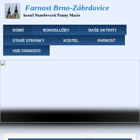
Přejít
Farnost Brno-Zábrdovice
k
kostel Nanebevzetí Panny Marie
hlavnímu
obsahu
Hlavní navigace
DOMŮ
BOHOSLUŽBY
NAŠE AKTIVITY
STARÉ STRÁNKY
KOSTEL
FARNOST
VIZE FARNOSTI