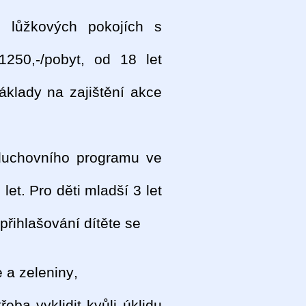
 lůžkových pokojích s
250,-/pobyt, od 18 let
áklady na zajištění akce
duchovního programu ve
let. Pro děti mladší 3 let
přihlašování dítěte se
 a zeleniny,
eba vyklidit kvůli úklidu