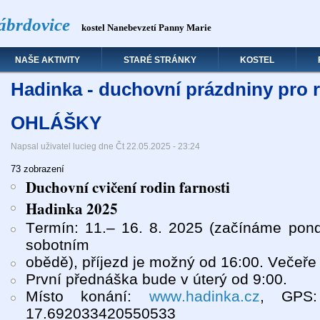
ábrdovice
kostel Nanebevzetí Panny Marie
NAŠE AKTIVITY
STARÉ STRÁNKY
KOSTEL
Hadinka - duchovní prázdniny pro 
OHLÁŠKY
Napsal uživatel
lucieg
dne
Čt 22.05.2025 - 23:24
73 zobrazení
Duchovní cvičení rodin farnosti
Hadinka 2025
Termín: 11.– 16. 8. 2025 (začínáme pond
sobotním
obědě), příjezd je možný od 16:00. Večeře 
První přednáška bude v úterý od 9:00.
Místo konání:
www.hadinka.cz
, GPS:
17.692033420550533