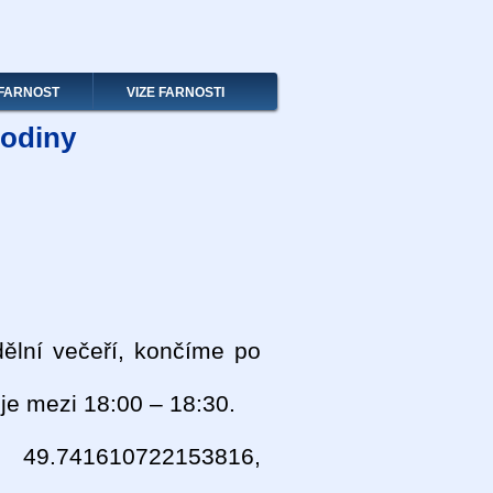
FARNOST
VIZE FARNOSTI
rodiny
ělní večeří, končíme po
je mezi 18:00 – 18:30.
 49.741610722153816,