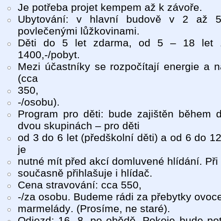
Je potřeba projet kempem až k závoře.
Ubytování: v hlavní budově v 2 až 5
povlečenými lůžkovinami.
Děti do 5 let zdarma, od 5 – 18 let 1
1400,-/pobyt.
Mezi účastníky se rozpočítají energie a n
(cca
350,
-/osobu).
Program pro děti: bude zajištěn během 
dvou skupinách – pro děti
od 3 do 6 let (předškolní děti) a od 6 do 12 
je
nutné mít před akcí domluvené hlídání. Při 
současně přihlašuje i hlídač.
Cena stravování: cca 550,
-/za osobu. Budeme rádi za přebytky ovoce
marmelády. (Prosíme, ne staré).
Odjezd: 16. 8. po obědě. Pokoje bude potř