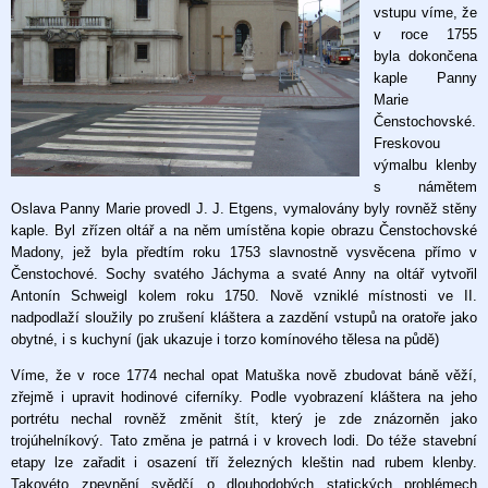
vstupu víme, že
v roce 1755
byla dokončena
kaple Panny
Marie
Čenstochovské.
Freskovou
výmalbu klenby
s námětem
Oslava Panny Marie provedl J. J. Etgens, vymalovány byly rovněž stěny
kaple. Byl zřízen oltář a na něm umístěna kopie obrazu Čenstochovské
Madony, jež byla předtím roku 1753 slavnostně vysvěcena přímo v
Čenstochové. Sochy svatého Jáchyma a svaté Anny na oltář vytvořil
Antonín Schweigl kolem roku 1750. Nově vzniklé místnosti ve II.
nadpodlaží sloužily po zrušení kláštera a zazdění vstupů na oratoře jako
obytné, i s kuchyní (jak ukazuje i torzo komínového tělesa na půdě)
Víme, že v roce 1774 nechal opat Matuška nově zbudovat báně věží,
zřejmě i upravit hodinové ciferníky. Podle vyobrazení kláštera na jeho
portrétu nechal rovněž změnit štít, který je zde znázorněn jako
trojúhelníkový. Tato změna je patrná i v krovech lodi. Do téže stavební
etapy lze zařadit i osazení tří železných kleštin nad rubem klenby.
Takovéto zpevnění svědčí o dlouhodobých statických problémech