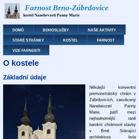
Přejít
Farnost Brno-Zábrdovice
k
kostel Nanebevzetí Panny Marie
hlavnímu
obsahu
Hlavní navigace
DOMŮ
BOHOSLUŽBY
NAŠE AKTIVITY
STARÉ STRÁNKY
KOSTEL
FARNOST
VIZE FARNOSTI
O kostele
Základní údaje
Někdejší konventní
premonstrátský chrám v
Zábrdovicích, zasvěcený
Nanebevzetí Panny
Marie, patří mezi
nejhodnotnější raně
barokní chrámové stavby
v Brně. Stávající
architektura byla