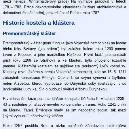
mezi nejlepší Winterhalderovy práce) Na výmalbě pracoval v letech
1781–1782. Práce dekoratérského charakteru (iluzivní architektonické a
dekorativní členění stěn), provedl Josef Pichler roku 1787.
Historie kostela a kláštera
Premonstrátský klášter
Premonstrátský klášter (nyní funguje jako Vojenská nemocnice) na levém
břehu řeky Svitavy („za brdem“) byl založen kolem roku 1200 panem
Lvem z Klobouk a jeho manželkou Rejčkou. První bratři premonstráti
přišli roku 1209 ze Strahova a ke klášteru bylo připojeno rozsáhlé
panství. Klášterním kostelem se nejdříve stal soukromý Lvův kostel sv.
Kunhuty (nyní lékárna v areálu Vojenské nemocnice), kde se 15. 5. 1211
zúčastnili konsekrace Přemysl Otakar I. se svými synovci a čtyřletou
neteří Alžbětou, kterou vyprovázel do Durynska coby nastávající choť
landkraběte Ludvíka. Šlo o budoucí světici Alžbětu Durynskou.
První finanční krize postihla klášter za opata Dětřicha II. v letech 1238–
43 a následně při stavbě nového konventního chrámu. Roku 1241 vnikli
na Moravu Tataři. Brněnské hrady se jim nepodařilo zdolat, tak mezi
jinými vyloupili i zábrdovický klášter.
Roku 1257 postihla Brno a nízko položené Zábrdovice také ničivá