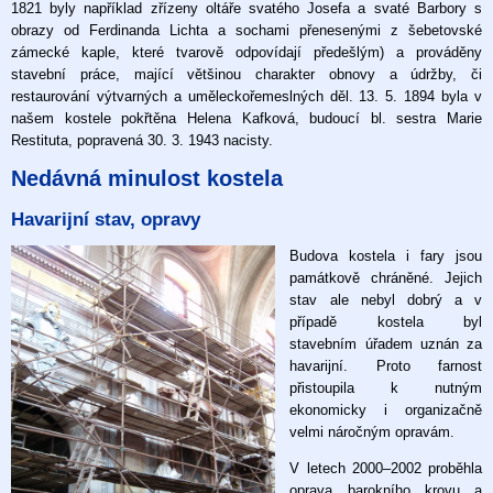
1821 byly například zřízeny oltáře svatého Josefa a svaté Barbory s
obrazy od Ferdinanda Lichta a sochami přenesenými z šebetovské
zámecké kaple, které tvarově odpovídají předešlým) a prováděny
stavební práce, mající většinou charakter obnovy a údržby, či
restaurování výtvarných a uměleckořemeslných děl. 13. 5. 1894 byla v
našem kostele pokřtěna Helena Kafková, budoucí bl. sestra Marie
Restituta, popravená 30. 3. 1943 nacisty.
Nedávná minulost kostela
Havarijní stav, opravy
Budova kostela i fary jsou
památkově chráněné. Jejich
stav ale nebyl dobrý a v
případě kostela byl
stavebním úřadem uznán za
havarijní. Proto farnost
přistoupila k nutným
ekonomicky i organizačně
velmi náročným opravám.
V letech 2000–2002 proběhla
oprava barokního krovu a