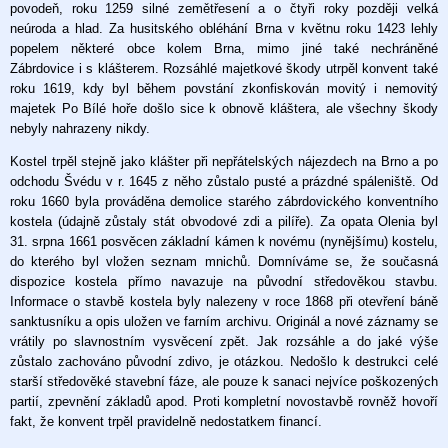
povodeň, roku 1259 silné zemětřesení a o čtyři roky později velká
neúroda a hlad. Za husitského obléhání Brna v květnu roku 1423 lehly
popelem některé obce kolem Brna, mimo jiné také nechráněné
Zábrdovice i s klášterem. Rozsáhlé majetkové škody utrpěl konvent také
roku 1619, kdy byl během povstání zkonfiskován movitý i nemovitý
majetek Po Bílé hoře došlo sice k obnově kláštera, ale všechny škody
nebyly nahrazeny nikdy.
Kostel trpěl stejně jako klášter při nepřátelských nájezdech na Brno a po
odchodu Švédu v r. 1645 z něho zůstalo pusté a prázdné spáleniště. Od
roku 1660 byla prováděna demolice starého zábrdovického konventního
kostela (údajně zůstaly stát obvodové zdi a pilíře). Za opata Olenia byl
31. srpna 1661 posvěcen základní kámen k novému (nynějšímu) kostelu,
do kterého byl vložen seznam mnichů. Domníváme se, že současná
dispozice kostela přímo navazuje na původní středověkou stavbu.
Informace o stavbě kostela byly nalezeny v roce 1868 při otevření báně
sanktusníku a opis uložen ve farním archivu. Originál a nové záznamy se
vrátily po slavnostním vysvěcení zpět. Jak rozsáhle a do jaké výše
zůstalo zachováno původní zdivo, je otázkou. Nedošlo k destrukci celé
starší středověké stavební fáze, ale pouze k sanaci nejvíce poškozených
partií, zpevnění základů apod. Proti kompletní novostavbě rovněž hovoří
fakt, že konvent trpěl pravidelně nedostatkem financí.