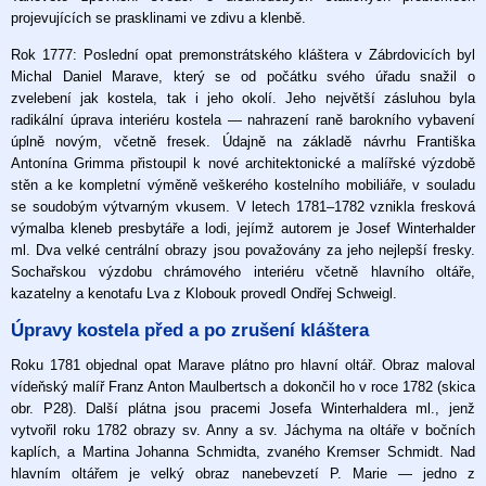
projevujících se prasklinami ve zdivu a klenbě.
Rok 1777: Poslední opat premonstrátského kláštera v Zábrdovicích byl
Michal Daniel Marave, který se od počátku svého úřadu snažil o
zvelebení jak kostela, tak i jeho okolí. Jeho největší zásluhou byla
radikální úprava interiéru kostela — nahrazení raně barokního vybavení
úplně novým, včetně fresek. Údajně na základě návrhu Františka
Antonína Grimma přistoupil k nové architektonické a malířské výzdobě
stěn a ke kompletní výměně veškerého kostelního mobiliáře, v souladu
se soudobým výtvarným vkusem. V letech 1781–1782 vznikla fresková
výmalba kleneb presbytáře a lodi, jejímž autorem je Josef Winterhalder
ml. Dva velké centrální obrazy jsou považovány za jeho nejlepší fresky.
Sochařskou výzdobu chrámového interiéru včetně hlavního oltáře,
kazatelny a kenotafu Lva z Klobouk provedl Ondřej Schweigl.
Úpravy kostela před a po zrušení kláštera
Roku 1781 objednal opat Marave plátno pro hlavní oltář. Obraz maloval
vídeňský malíř Franz Anton Maulbertsch a dokončil ho v roce 1782 (skica
obr. P28). Další plátna jsou pracemi Josefa Winterhaldera ml., jenž
vytvořil roku 1782 obrazy sv. Anny a sv. Jáchyma na oltáře v bočních
kaplích, a Martina Johanna Schmidta, zvaného Kremser Schmidt. Nad
hlavním oltářem je velký obraz nanebevzetí P. Marie — jedno z