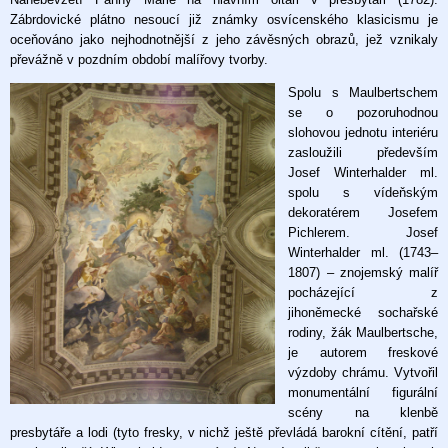
Zábrdovické plátno nesoucí již známky osvícenského klasicismu je
oceňováno jako nejhodnotnější z jeho závěsných obrazů, jež vznikaly
převážně v pozdním období malířovy tvorby.
Spolu s Maulbertschem
se o pozoruhodnou
slohovou jednotu interiéru
zasloužili především
Josef Winterhalder ml.
spolu s vídeňským
dekoratérem Josefem
Pichlerem. Josef
Winterhalder ml. (1743–
1807) – znojemský malíř
pocházející z
jihoněmecké sochařské
rodiny, žák Maulbertsche,
je autorem freskové
výzdoby chrámu. Vytvořil
monumentální figurální
scény na klenbě
presbytáře a lodi (tyto fresky, v nichž ještě převládá barokní cítění, patří