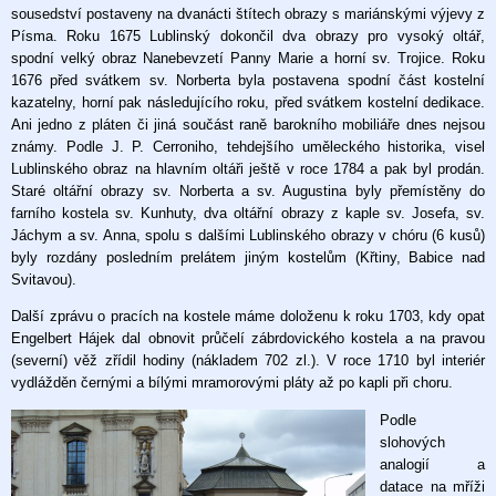
sousedství postaveny na dvanácti štítech obrazy s mariánskými výjevy z
Písma. Roku 1675 Lublinský dokončil dva obrazy pro vysoký oltář,
spodní velký obraz Nanebevzetí Panny Marie a horní sv. Trojice. Roku
1676 před svátkem sv. Norberta byla postavena spodní část kostelní
kazatelny, horní pak následujícího roku, před svátkem kostelní dedikace.
Ani jedno z pláten či jiná součást raně barokního mobiliáře dnes nejsou
známy. Podle J. P. Cerroniho, tehdejšího uměleckého historika, visel
Lublinského obraz na hlavním oltáři ještě v roce 1784 a pak byl prodán.
Staré oltářní obrazy sv. Norberta a sv. Augustina byly přemístěny do
farního kostela sv. Kunhuty, dva oltářní obrazy z kaple sv. Josefa, sv.
Jáchym a sv. Anna, spolu s dalšími Lublinského obrazy v chóru (6 kusů)
byly rozdány posledním prelátem jiným kostelům (Křtiny, Babice nad
Svitavou).
Další zprávu o pracích na kostele máme doloženu k roku 1703, kdy opat
Engelbert Hájek dal obnovit průčelí zábrdovického kostela a na pravou
(severní) věž zřídil hodiny (nákladem 702 zl.). V roce 1710 byl interiér
vydlážděn černými a bílými mramorovými pláty až po kapli při choru.
Podle
slohových
analogií a
datace na mříži