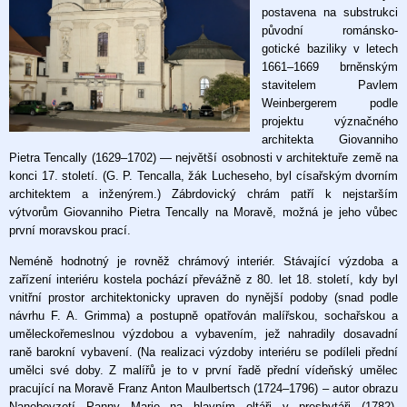
postavena na substrukci
původní románsko-
gotické baziliky v letech
1661–1669 brněnským
stavitelem Pavlem
Weinbergerem podle
projektu význačného
architekta Giovanniho
Pietra Tencally (1629–1702) — největší osobnosti v architektuře země na
konci 17. století. (G. P. Tencalla, žák Lucheseho, byl císařským dvorním
architektem a inženýrem.) Zábrdovický chrám patří k nejstarším
výtvorům Giovanniho Pietra Tencally na Moravě, možná je jeho vůbec
první moravskou prací.
Neméně hodnotný je rovněž chrámový interiér. Stávající výzdoba a
zařízení interiéru kostela pochází převážně z 80. let 18. století, kdy byl
vnitřní prostor architektonicky upraven do nynější podoby (snad podle
návrhu F. A. Grimma) a postupně opatřován malířskou, sochařskou a
uměleckořemeslnou výzdobou a vybavením, jež nahradily dosavadní
raně barokní vybavení. (Na realizaci výzdoby interiéru se podíleli přední
umělci své doby. Z malířů je to v první řadě přední vídeňský umělec
pracující na Moravě Franz Anton Maulbertsch (1724–1796) – autor obrazu
Nanebevzetí Panny Marie na hlavním oltáři v presbytáři (1782).