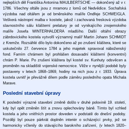
nejlepších děl Františka Antonína MAULBERTSCHE — dokončený až v r.
1786. Všechny oltáře jsou z mramoru z lomů od Nedvědice. Sochařská
výzdoba nad oltářem je od brněnského malíře Ondřeje SCHWEIGLA.
Veškerá nástropní malba v kostele, jakož i zachovaná fresková výzdoba
slavnostního sálu klášterní prelatury je od vynikajícího znojemského
malíře Josefa WINTERHALDERA mladšího. Další oltářní obrazy
zábrdovického kostela vytvořil významný malíř Martin Johann SCHMIDT
z Kremže. Rozsáhlé dílo bylo dokončeno až po zrušení kláštera, které se
uskutečnilo 27. července 1784 a jeho majetek spravoval náboženský
fond. Farním chrámem byl prohlášen dosavadní klášterní (konventní)
chrám P. Marie. Po zrušení kláštera byl kostel sv. Kunhuty odsvěcen a
proměněn na skladiště vojenské nemocnice. Věže v nynější podobě byly
postaveny v letech 1868–1869, hodiny na nich jsou z r. 1933. Úprava
kostela uvnitř je převážně dílem podle záměru posledního opata Michala
Marave.
Poslední stavební úpravy
K poslední výrazné stavební změně došlo v druhé polovině 19. století,
kdy byl opět změněn štít a znovu oplechovány báně. Tímto byl vzhled
kostela a jeho vnitřních prostor doveden v podstatě do dnešní podoby.
Později byl pouze párkrát doplněn interiér o scházející prvky, jež se
harmonicky včlenily do stávajícího barokního zařízení, (v letech 1820–