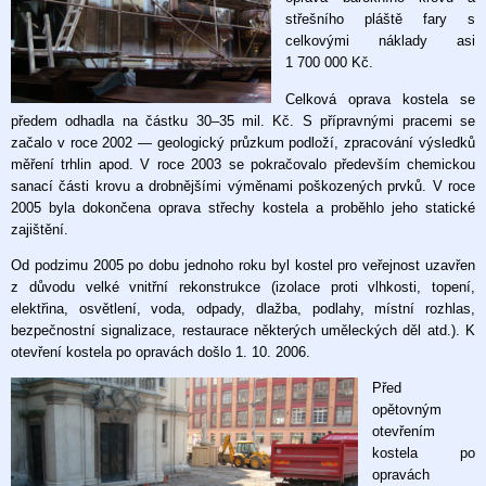
střešního pláště fary s
celkovými náklady asi
1 700 000 Kč.
Celková oprava kostela se
předem odhadla na částku 30–35 mil. Kč. S přípravnými pracemi se
začalo v roce 2002 — geologický průzkum podloží, zpracování výsledků
měření trhlin apod. V roce 2003 se pokračovalo především chemickou
sanací části krovu a drobnějšími výměnami poškozených prvků. V roce
2005 byla dokončena oprava střechy kostela a proběhlo jeho statické
zajištění.
Od podzimu 2005 po dobu jednoho roku byl kostel pro veřejnost uzavřen
z důvodu velké vnitřní rekonstrukce (izolace proti vlhkosti, topení,
elektřina, osvětlení, voda, odpady, dlažba, podlahy, místní rozhlas,
bezpečnostní signalizace, restaurace některých uměleckých děl atd.). K
otevření kostela po opravách došlo 1. 10. 2006.
Před
opětovným
otevřením
kostela po
opravách