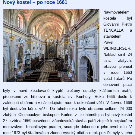
Nový kostel – po roce 1661
Navrhovatelem
kostela byl
Giovanni Pietro
TENCALLA a
stavitelem
Pavel
WEINBERGER.
Náklad činil 24
tisíc zlatých.
Stavbu přerušil
v roce 1663
vpád Tatarů. Po
obnovení prací
byly v nově zbudované kryptě uloženy ostatky klášterních bratří,
přenesené ze hřbitova u kostela sv. Kunhuty. Roku 1666 došlo k
zaklenutí chrámu a v následujícím roce k dokončení věží. V červnu 1668
byl dostavěn kůr u věží. Do tohoto roku bylo utraceno celkem 24 000
zlatých. Olomouckým biskupem Karlem z Liechtenštejna byl nový kostel
27. května 1669 posvěcen. Zábrdovická stavba patří zřejmě k nejstarším
moravským Tencallovým pracím, snad jde dokonce o jeho první dílo. V
roce 1673 byl štafírován a zlacen vysoký oltář a o rok později byly v jeho