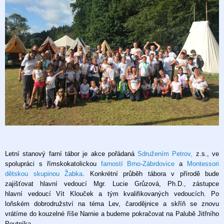
Letní stanový farní tábor je akce pořádaná
Sdružením Petrov
,
z.s., ve
spolupráci s římskokatolickou
farností Brno-Zábrdovice
a
Montessori
dětskou skupinou Žabka
. Konkrétní průběh tábora v přírodě bude
zajišťovat hlavní vedoucí Mgr. Lucie Grůzová, Ph.D., zástupce
hlavní vedoucí Vít Klouček a tým kvalifikovaných vedoucích. Po
loňském dobrodružství na téma Lev, čarodějnice a skříň se znovu
vrátíme do kouzelné říše Narnie a budeme pokračovat na Palubě Jitřního
Poutníka..