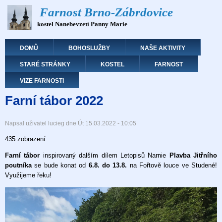
Přejít
Farnost Brno-Zábrdovice
k
kostel Nanebevzetí Panny Marie
hlavnímu
obsahu
Hlavní navigace
DOMŮ
BOHOSLUŽBY
NAŠE AKTIVITY
STARÉ STRÁNKY
KOSTEL
FARNOST
VIZE FARNOSTI
Farní tábor 2022
Napsal uživatel
lucieg
dne
Út 15.03.2022 - 10:05
435 zobrazení
Farní tábor
inspirovaný dalším dílem Letopisů Narnie
Plavba Jitřního
poutníka
se
bude konat od
6.8. do 13.8.
na Fořtově louce ve Studené!
Využijeme řeku!