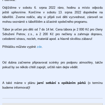
Odjíždíme v sobotu 6. srpna 2022 ráno, hodinu a místo odjezdu
ještě upřesníme. Končíme v sobotu 13. srpna 2022 dopoledne na
tábořišti. Zveme rodiče, aby si přijeli své děti vyzvednout, zároveň se
mohou seznámit s tábořištěm a účastnit společného programu.
Tábor je určen pro děti od 7 do 14 let. Cena tábora je 2 000 Kč pro členy
Sdružení Petrov, z.s., a 2 200 Kč pro nečleny a zahrnuje dopravu,
celodenní stravu, nocleh, materiál apod. a hlavně skvělou zábavu!
Přihlášku můžete vyplnit
zde
.
Od dubna začneme připravovat scénky pro podporu atmosféry, takže
pokud by se někdo chtěl zapojit, určitě nám dejte vědět.
A také máme v plánu
jarní setkání s opékáním párků
(o termínu
budeme informovat)!