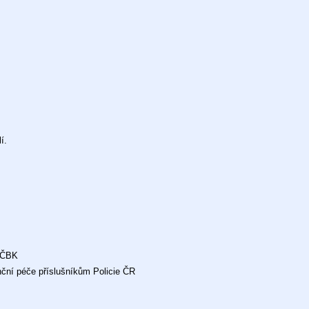
í.
i ČBK
nční péče příslušníkům Policie ČR