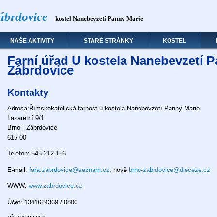
ábrdovice
kostel Nanebevzetí Panny Marie
NAŠE AKTIVITY
STARÉ STRÁNKY
KOSTEL
Farní úřad U kostela Nanebevzetí P
Zábrdovice
Kontakty
Adresa:Římskokatolická farnost u kostela Nanebevzetí Panny Marie
Lazaretní 9/1
Brno - Zábrdovice
615 00
Telefon: 545 212 156
E-mail:
fara.zabrdovice@seznam.cz
, nově
brno-zabrdovice@dieceze.cz
WWW:
www.zabrdovice.cz
Účet: 1341624369 / 0800