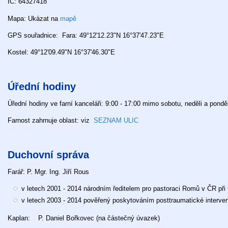
IČ: 64327418
Mapa: Ukázat na
mapě
GPS souřadnice: Fara: 49°12'12.23"N 16°37'47.23"E
Kostel: 49°12'09.49"N 16°37'46.30"E
Úřední hodiny
Úřední hodiny ve farní kanceláři: 9:00 - 17:00 mimo sobotu, neděli a ponděl
Farnost zahrnuje oblast: viz
SEZNAM ULIC
Duchovní správa
Farář: P. Mgr. Ing. Jiří Rous
v letech 2001 - 2014 národním ředitelem pro pastoraci Romů v ČR př
v letech 2003 - 2014 pověřený poskytováním posttraumatické interve
Kaplan: P. Daniel Bořkovec
(na částečný úvazek)