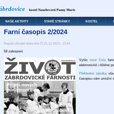
ábrdovice
kostel Nanebevzetí Panny Marie
NAŠE AKTIVITY
STARÉ STRÁNKY
KOSTEL
Farní časopis 2/2024
Napsal uživatel
sluka
dne
Čt 21.12.2023 - 13:44
59 zobrazení
Vyšlo
nové číslo
farn
elektronické i tištěné p
Přehledná tabulka
všec
časopisu vám umožní st