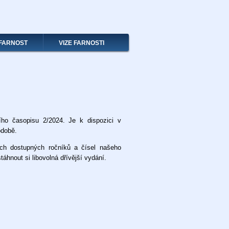
FARNOST
VIZE FARNOSTI
ího časopisu 2/2024. Je k dispozici v
odobě.
h dostupných ročníků a čísel našeho
áhnout si libovolná dřívější vydání.