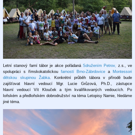
Letní stanový farní tábor je akce pořádaná
Sdružením Petrov
,
z.s., ve
spolupráci s římskokatolickou
farností Brno-Zábrdovice
a
Montessori
dětskou skupinou Žabka
. Konkrétní průběh tábora v přírodě bude
zajišťovat hlavní vedoucí Mgr. Lucie Grůzová, Ph.D., zástupce
hlavní vedoucí Vít Klouček a tým kvalifikovaných vedoucích. Po
loňském a předloňském dobrodružství na téma Letopisy Narnie, hledáme
jiné téma.