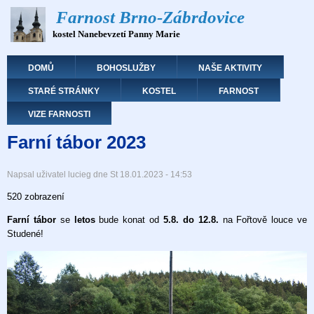
Přejít
Farnost Brno-Zábrdovice
k
kostel Nanebevzetí Panny Marie
hlavnímu
obsahu
Hlavní navigace
DOMŮ
BOHOSLUŽBY
NAŠE AKTIVITY
STARÉ STRÁNKY
KOSTEL
FARNOST
VIZE FARNOSTI
Farní tábor 2023
Napsal uživatel
lucieg
dne
St 18.01.2023 - 14:53
520 zobrazení
Farní tábor
se
letos
bude konat od
5.8. do 12.8.
na Fořtově louce ve
Studené!