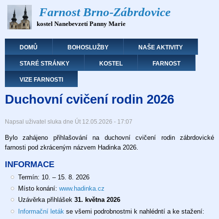
Přejít
Farnost Brno-Zábrdovice
k
kostel Nanebevzetí Panny Marie
hlavnímu
obsahu
Hlavní navigace
DOMŮ
BOHOSLUŽBY
NAŠE AKTIVITY
STARÉ STRÁNKY
KOSTEL
FARNOST
VIZE FARNOSTI
Duchovní cvičení rodin 2026
Napsal uživatel
sluka
dne
Út 12.05.2026 - 17:07
Bylo zahájeno přihlašování na duchovní cvičení rodin zábrdovické
farnosti pod zkráceným názvem Hadinka 2026.
INFORMACE
Termín: 10. – 15. 8. 2026
Místo konání:
www.hadinka.cz
Uzávěrka přihlášek
31. května 2026
Informační leták
se všemi podrobnostmi k nahlédntí a ke stažení: