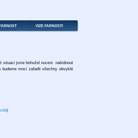
FARNOST
VIZE FARNOSTI
ké situaci jsme bohužel nuceni nabídnout
 a budeme moci zařadit všechny obvyklé
zde
)