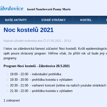
ábrdovice
kostel Nanebevzetí Panny Marie
NAŠE AKTIVITY
STARÉ STRÁNKY
KOSTEL
Noc kostelů 2021
Napsal uživatel
ondereka
dne
Čt 27.05.2021 - 20:51
I letos se zábrdovická farnost zúčastní Noci kostelů. Kvůli epidemiologic
opět pouze zkrácený program. Věříme však, že příští rok už bude jiný
programy.
Program Noci kostelů - Zábrdovice 28.5.2021
19:00 - 22:00 - individuální prohlídka
19:30 - 20:00 - prohlídka kostela s výkladem
20:30 - 21:00 - varhanní koncert (online na našich youtube stránkách
21:30 - 22:00 - prohlídka kostela s výkladem
1 zobrazení