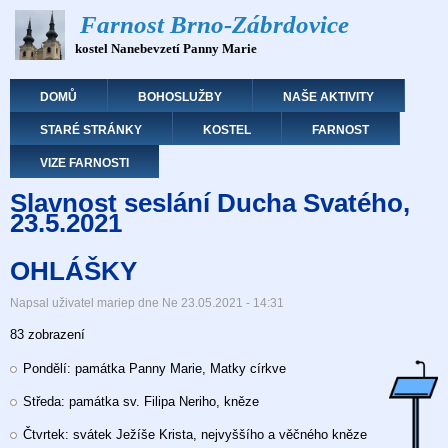
Přejít
Farnost Brno-Zábrdovice
k
kostel Nanebevzetí Panny Marie
hlavnímu
obsahu
Hlavní navigace
DOMŮ
BOHOSLUŽBY
NAŠE AKTIVITY
STARÉ STRÁNKY
KOSTEL
FARNOST
VIZE FARNOSTI
Slavnost seslání Ducha Svatého,
23.5.2021
OHLÁŠKY
Napsal uživatel
mariep
dne
Ne 23.05.2021 - 14:31
83 zobrazení
Pondělí: památka Panny Marie, Matky církve
Středa: památka sv. Filipa Neriho, kněze
Čtvrtek: svátek Ježíše Krista, nejvyššího a věčného kněze