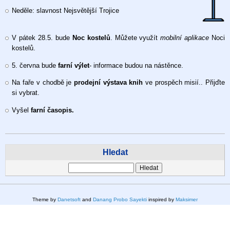
Neděle: slavnost Nejsvětější Trojice
V pátek 28.5. bude
Noc kostelů
. Můžete využít
mobilní aplikace
Noci
kostelů.
5. června bude
farní výlet
- informace budou na nástěnce.
Na faře v chodbě je
prodejní výstava knih
ve prospěch misií.. Přijďte
si vybrat.
Vyšel
farní časopis.
Hledat
Hledat
Theme by
Danetsoft
and
Danang Probo Sayekti
inspired by
Maksimer