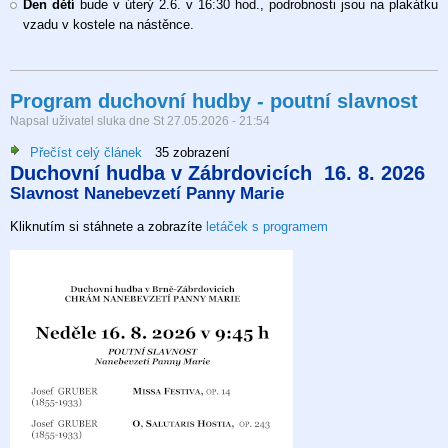
Den dětí
bude v úterý 2.6. v 16:30 hod., podrobnosti jsou na plakátku
vzadu v kostele na nástěnce.
Program duchovní hudby - poutní slavnost
Napsal uživatel
sluka
dne
St 27.05.2026 - 21:54
Přečíst celý článek
o
35 zobrazení
Duchovní hudba v Zábrdovicích 16. 8. 2026
Program
Slavnost Nanebevzetí Panny Marie
duchovní
hudby
Kliknutím si stáhnete a zobrazíte
letáček s programem
-
poutní
slavnost