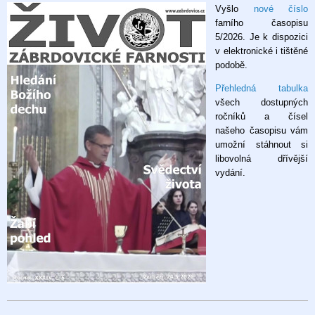
Vyšlo
nové číslo
časopis
farního časopisu
5/2026
5/2026. Je k dispozici
v elektronické i tištěné
podobě.
Přehledná tabulka
všech dostupných
ročníků a čísel
našeho časopisu vám
umožní stáhnout si
libovolná dřívější
vydání.