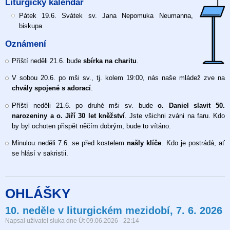
Liturgický kalendář
neděle
v
Pátek 19.6. Svátek sv. Jana Nepomuka Neumanna,
liturgickém
biskupa
mezidobí,
Oznámení
14.
6.
Příští neděli 21.6. bude
sbírka na charitu
.
2026
V sobou 20.6. po mši sv., tj. kolem 19:00, nás naše mládež zve na
chvály spojené s adorací
.
Příští neděli 21.6. po druhé mši sv. bude
o. Daniel slavit 50.
narozeniny a o. Jiří 30 let kněžství
. Jste všichni zváni na faru. Kdo
by byl ochoten přispět něčím dobrým, bude to vítáno.
Minulou neděli 7.6. se před kostelem
našly klíče
. Kdo je postrádá, ať
se hlásí v sakristii.
OHLÁŠKY
10. neděle v liturgickém mezidobí, 7. 6. 2026
Napsal uživatel
sluka
dne
Út 09.06.2026 - 22:14