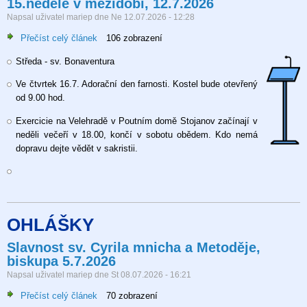
15.neděle v mezidobí, 12.7.2026
Napsal uživatel
mariep
dne
Ne 12.07.2026 - 12:28
Přečíst celý článek
o
106 zobrazení
15.neděle
Středa - sv. Bonaventura
v
mezidobí,
Ve čtvrtek 16.7. Adorační den farnosti. Kostel bude otevřený
12.7.2026
od 9.00 hod.
Exercicie na Velehradě v Poutním domě Stojanov začínají v
neděli večeří v 18.00, končí v sobotu obědem. Kdo nemá
dopravu dejte vědět v sakristii.
OHLÁŠKY
Slavnost sv. Cyrila mnicha a Metoděje,
biskupa 5.7.2026
Napsal uživatel
mariep
dne
St 08.07.2026 - 16:21
Přečíst celý článek
o
70 zobrazení