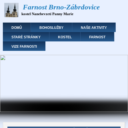
Přejít
Farnost Brno-Zábrdovice
k
kostel Nanebevzetí Panny Marie
hlavnímu
obsahu
Hlavní navigace
DOMŮ
BOHOSLUŽBY
NAŠE AKTIVITY
STARÉ STRÁNKY
KOSTEL
FARNOST
VIZE FARNOSTI