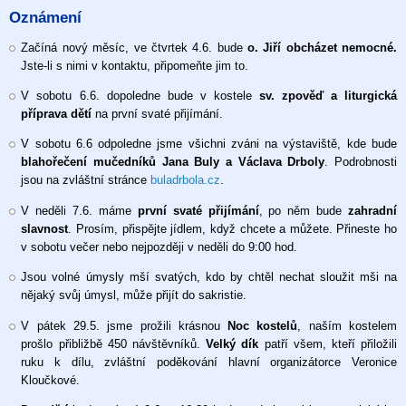
Oznámení
Začíná nový měsíc, ve čtvrtek 4.6. bude
o. Jiří obcházet nemocné.
Jste-li s nimi v kontaktu, připomeňte jim to.
V sobotu 6.6. dopoledne bude v kostele
sv. zpověď a liturgická
příprava dětí
na první svaté přijímání.
V sobotu 6.6 odpoledne jsme všichni zváni na výstaviště, kde bude
blahořečení mučedníků Jana Buly a Václava Drboly
. Podrobnosti
jsou na zvláštní stránce
buladrbola.cz
.
V neděli 7.6. máme
první svaté přijímání
, po něm bude
zahradní
slavnost
. Prosím, přispějte jídlem, když chcete a můžete. Přineste ho
v sobotu večer nebo nejpozději v neděli do 9:00 hod.
Jsou volné úmysly mší svatých, kdo by chtěl nechat sloužit mši na
nějaký svůj úmysl, může přijít do sakristie.
V pátek 29.5. jsme prožili krásnou
Noc kostelů
, naším kostelem
prošlo přibližbě 450 návštěvníků.
Velký dík
patří všem, kteří přiložili
ruku k dílu, zvláštní poděkování hlavní organizátorce Veronice
Kloučkové.