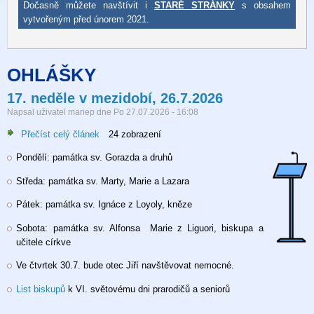
Dočasně můžete navštívit i
STARÉ STRÁNKY
s obsahem
vytvořeným před únorem 2021.
OHLÁŠKY
17. neděle v mezidobí, 26.7.2026
Napsal uživatel
mariep
dne
Po 27.07.2026 - 16:08
Přečíst celý článek
o
24 zobrazení
17.
Pondělí: památka sv. Gorazda a druhů
neděle
v
Středa: památka sv. Marty, Marie a Lazara
mezidobí,
26.7.2026
Pátek: památka sv. Ignáce z Loyoly, kněze
Sobota: památka sv. Alfonsa Marie z Liguori, biskupa a
učitele církve
Ve čtvrtek 30.7. bude otec Jiří navštěvovat nemocné.
List biskupů
k VI. světovému dni prarodičů a seniorů