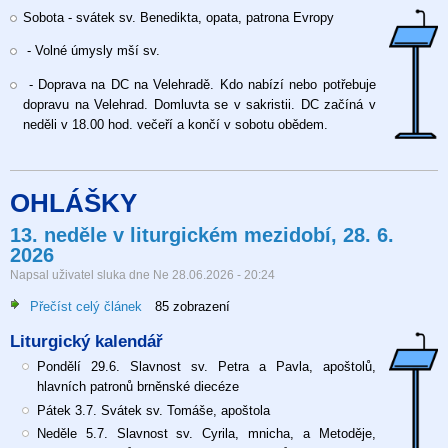
Slavnost
Sobota - svátek sv. Benedikta, opata, patrona Evropy
sv.
Cyrila
- Volné úmysly mší sv.
mnicha
a
- Doprava na DC na Velehradě. Kdo nabízí nebo potřebuje
Metoděje,
dopravu na Velehrad. Domluvta se v sakristii. DC začíná v
biskupa
neděli v 18.00 hod. večeří a končí v sobotu obědem.
5.7.2026
OHLÁŠKY
13. neděle v liturgickém mezidobí, 28. 6.
2026
Napsal uživatel
sluka
dne
Ne 28.06.2026 - 20:24
Přečíst celý článek
o
85 zobrazení
13.
Liturgický kalendář
neděle
v
Pondělí 29.6. Slavnost sv. Petra a Pavla, apoštolů,
liturgickém
hlavních patronů brněnské diecéze
mezidobí,
Pátek 3.7. Svátek sv. Tomáše, apoštola
28.
Neděle 5.7. Slavnost sv. Cyrila, mnicha, a Metoděje,
6.