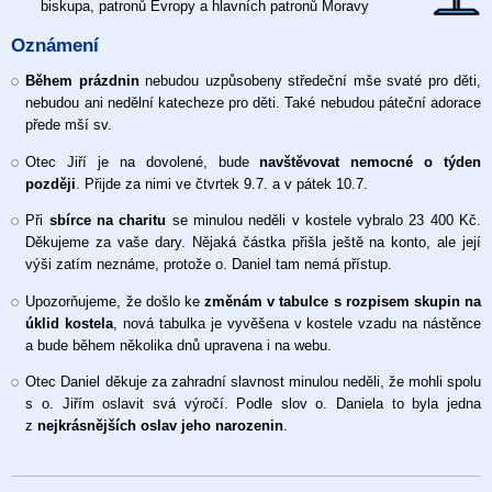
biskupa, patronů Evropy a hlavních patronů Moravy
2026
Oznámení
Během prázdnin
nebudou uzpůsobeny středeční mše svaté pro děti,
nebudou ani nedělní katecheze pro děti. Také nebudou páteční adorace
přede mší sv.
Otec Jiří je na dovolené, bude
navštěvovat nemocné o týden
později
. Přijde za nimi ve čtvrtek 9.7. a v pátek 10.7.
Při
sbírce na charitu
se minulou neděli v kostele vybralo 23 400 Kč.
Děkujeme za vaše dary. Nějaká částka přišla ještě na konto, ale její
výši zatím neznáme, protože o. Daniel tam nemá přístup.
Upozorňujeme, že došlo ke
změnám v tabulce s rozpisem skupin na
úklid kostela
, nová tabulka je vyvěšena v kostele vzadu na nástěnce
a bude během několika dnů upravena i na webu.
Otec Daniel děkuje za zahradní slavnost minulou neděli, že mohli spolu
s o. Jiřím oslavit svá výročí. Podle slov o. Daniela to byla jedna
z
nejkrásnějších oslav jeho narozenin
.