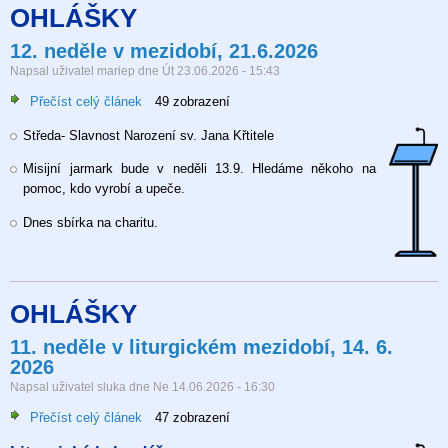
OHLÁŠKY
12. neděle v mezidobí, 21.6.2026
Napsal uživatel
mariep
dne
Út 23.06.2026 - 15:43
Přečíst celý článek
o
49 zobrazení
12.
Středa- Slavnost Narození sv. Jana Křtitele
neděle
v
Misijní jarmark bude v neděli 13.9. Hledáme někoho na
mezidobí,
pomoc, kdo vyrobí a upeče.
21.6.2026
Dnes sbírka na charitu.
OHLÁŠKY
11. neděle v liturgickém mezidobí, 14. 6.
2026
Napsal uživatel
sluka
dne
Ne 14.06.2026 - 16:30
Přečíst celý článek
o
47 zobrazení
11.