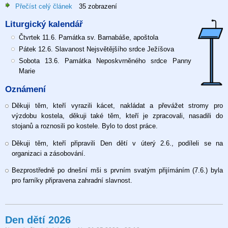
Přečíst celý článek
o
35 zobrazení
10.
Liturgický kalendář
neděle
v
Čtvrtek 11.6. Památka sv. Barnabáše, apoštola
liturgickém
Pátek 12.6. Slavanost Nejsvětějšího srdce Ježíšova
mezidobí,
Sobota 13.6. Památka Neposkvrněného srdce Panny
7.
Marie
6.
Oznámení
2026
Děkuji těm, kteří vyrazili kácet, nakládat a převážet stromy pro
výzdobu kostela, děkuji také těm, kteří je zpracovali, nasadili do
stojanů a roznosili po kostele. Bylo to dost práce.
Děkuji těm, kteří připravili Den dětí v úterý 2.6., podíleli se na
organizaci a zásobování.
Bezprostředně po dnešní mši s prvním svatým přijímáním (7.6.) byla
pro farníky připravena zahradní slavnost.
Den dětí 2026