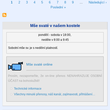
Pagination
Aktuální
1
Stránka
2
Stránka
3
Stránka
4
Stránka
5
Stránka
6
Stránka
7
Stránka
8
Stránka
9
…
Následující
Následující ›
stránka
Poslední
Poslední »
stránka
stránka
Mše svaté v našem kostele
pondělí - sobota v 18:00,
neděle v 8:00 a 9:45
Sobotní mše sv. je s nedělní platností.
Mše svaté online
Prosím, nezapomeňte, že on-line přenos NENAHRAZUJE OSOBNÍ
ÚČAST na bohoslužbě!
Technické informace
Všechny minulé přenosy, náš kanál, zajímavosti, přihlášení…