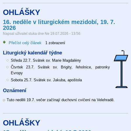
OHLÁŠKY
16. neděle v liturgickém mezidobí, 19. 7.
2026
Napsal uživatel
sluka
dne
Ne 19.07.2026 - 13:56
Přečíst celý článek
o
1 zobrazení
16.
Liturgický kalendář týdne
neděle
v
Středa 22.7. Svátek sv. Marie Magdalény
liturgickém
Čtvrtek 23.7. Svátek sv. Brigity, řeholnice, patronky
mezidobí,
Evropy
19.
Sobota 25.7. Svátek sv. Jakuba, apoštola
7.
Oznámení
2026
Tuto neděli 19.7. večer začínají duchovní cvičení na Velehradě.
OHLÁŠKY