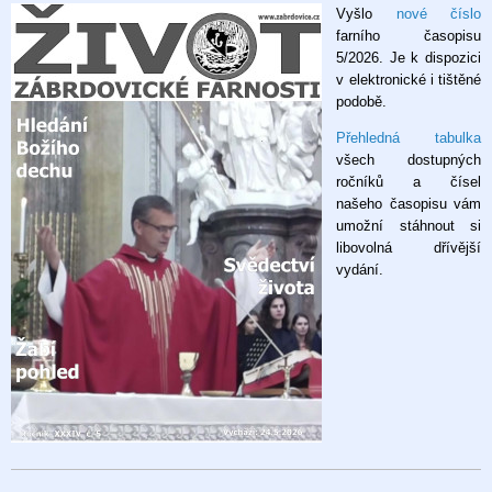
Vyšlo
nové číslo
časopis
farního časopisu
5/2026
5/2026. Je k dispozici
v elektronické i tištěné
podobě.
Přehledná tabulka
všech dostupných
ročníků a čísel
našeho časopisu vám
umožní stáhnout si
libovolná dřívější
vydání.