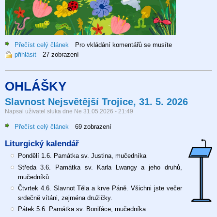
Přečíst celý článek
o
Pro vkládání komentářů se musíte
přihlásit
27 zobrazení
Den
dětí
2026
OHLÁŠKY
Slavnost Nejsvětější Trojice, 31. 5. 2026
Napsal uživatel
sluka
dne
Ne 31.05.2026 - 21:49
Přečíst celý článek
o
69 zobrazení
Slavnost
Liturgický kalendář
Nejsvětější
Trojice,
Pondělí 1.6. Památka sv. Justina, mučedníka
31.
Středa 3.6. Památka sv. Karla Lwangy a jeho druhů,
5.
mučedníků
2026
Čtvrtek 4.6. Slavnot Těla a krve Páně. Všichni jste večer
srdečně vítáni, zejména družičky.
Pátek 5.6. Památka sv. Bonifáce, mučedníka