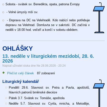
Slavnost
Sobota - svátek sv. Benedikta, opata, patrona Evropy
sv.
Cyrila
- Volné úmysly mší sv.
mnicha
a
- Doprava na DC na Velehradě. Kdo nabízí nebo potřebuje
Metoděje,
dopravu na Velehrad. Domluvta se v sakristii. DC začíná v
biskupa
neděli v 18.00 hod. večeří a končí v sobotu obědem.
5.7.2026
OHLÁŠKY
13. neděle v liturgickém mezidobí, 28. 6.
2026
Napsal uživatel
sluka
dne
Ne 28.06.2026 - 20:24
Přečíst celý článek
o
87 zobrazení
13.
Liturgický kalendář
neděle
v
Pondělí 29.6. Slavnost sv. Petra a Pavla, apoštolů,
liturgickém
hlavních patronů brněnské diecéze
mezidobí,
Pátek 3.7. Svátek sv. Tomáše, apoštola
28.
Neděle 5.7. Slavnost sv. Cyrila, mnicha, a Metoděje,
6.