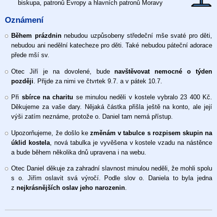
biskupa, patronů Evropy a hlavních patronů Moravy
2026
Oznámení
Během prázdnin
nebudou uzpůsobeny středeční mše svaté pro děti,
nebudou ani nedělní katecheze pro děti. Také nebudou páteční adorace
přede mší sv.
Otec Jiří je na dovolené, bude
navštěvovat nemocné o týden
později
. Přijde za nimi ve čtvrtek 9.7. a v pátek 10.7.
Při
sbírce na charitu
se minulou neděli v kostele vybralo 23 400 Kč.
Děkujeme za vaše dary. Nějaká částka přišla ještě na konto, ale její
výši zatím neznáme, protože o. Daniel tam nemá přístup.
Upozorňujeme, že došlo ke
změnám v tabulce s rozpisem skupin na
úklid kostela
, nová tabulka je vyvěšena v kostele vzadu na nástěnce
a bude během několika dnů upravena i na webu.
Otec Daniel děkuje za zahradní slavnost minulou neděli, že mohli spolu
s o. Jiřím oslavit svá výročí. Podle slov o. Daniela to byla jedna
z
nejkrásnějších oslav jeho narozenin
.