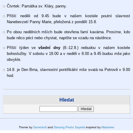
Čtvrtek: Památka sv. Kláry, panny.
Příští neděli od 9.45 bude v našem kostele poutní slavnost
Nanebevzetí Panny Marie, přeložená z pondělí 15.8.
Po obou nedělních mších bude otevřena farní kavárna. Prosíme, kdo
bude něco péct nebo chystat, napište se vzadu na nástěnce.
Příští týden ve
všední
dny
(8.-12.8.)
nebudou
v našem kostele
bohoslužby. V sobotu v 18.00 a v neděli v 8.00 a 9.45 budou mše jako
obvykle.
14.8. je Den Brna, slavnostní pontifikální mše svatá na Petrově v 9.00
hod.
Hledat
Hledat
Theme by
Danetsoft
and
Danang Probo Sayekti
inspired by
Maksimer