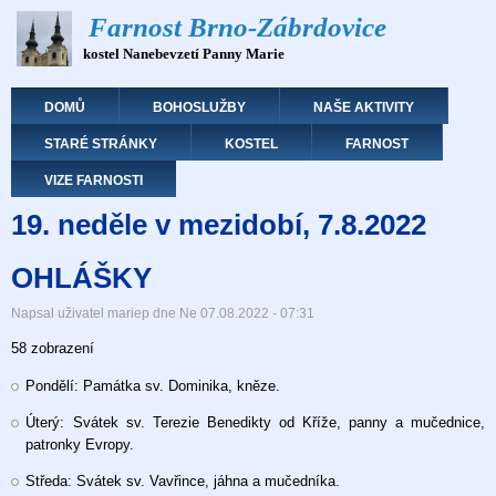
Přejít
Farnost Brno-Zábrdovice
k
kostel Nanebevzetí Panny Marie
hlavnímu
obsahu
Hlavní navigace
DOMŮ
BOHOSLUŽBY
NAŠE AKTIVITY
STARÉ STRÁNKY
KOSTEL
FARNOST
VIZE FARNOSTI
19. neděle v mezidobí, 7.8.2022
OHLÁŠKY
Napsal uživatel
mariep
dne
Ne 07.08.2022 - 07:31
58 zobrazení
Pondělí: Památka sv. Dominika, kněze.
Úterý: Svátek sv. Terezie Benedikty od Kříže, panny a mučednice,
patronky Evropy.
Středa: Svátek sv. Vavřince, jáhna a mučedníka.