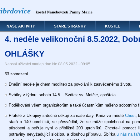
ábrdovice
kostel Nanebevzetí Panny Marie
NAŠE AKTIVITY
STARÉ STRÁNKY
KOSTEL
4. neděle velikonoční 8.5.2022, Dob
OHLÁŠKY
Napsal uživatel
mariep
dne
Ne 08.05.2022 - 09:05
63 zobrazení
Dnešní neděle je dnem modliteb za povolání k zasvěcenému životu.
Svátky v týdnu: sobota 14.5. - Svátek sv. Matěje, apoštola
Poděkování všem organizátorům a také účastníkům našeho sobotního fa
Přátelé z Ukrajiny srdečně děkují za naše dary. Kněz ve městě
Chust
, 
stará o 140 uprchlíků, se přesvědčil, že se může spolehnout na pomo
působení a pečuje nyní o přibližně 200 uprchlíků. Chcete-li pomoct li
potraviny nevyžadující složitou a dlouhou přípravu. Sbírka
u nás na fař