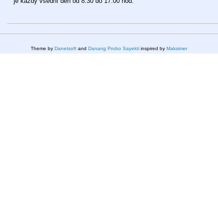
je každý všední den od 8:30 do 17:00 hod.
Theme by
Danetsoft
and
Danang Probo Sayekti
inspired by
Maksimer