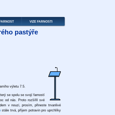
FARNOST
VIZE FARNOSTI
rého pastýře
rního výletu 7.5.
který se spolu se svojí farností
c od nás. Proto rozšířil své
dem v nouzi, prosím, přineste trvanlivé
e
stále trvá, příjem potravin pro uprchlíky