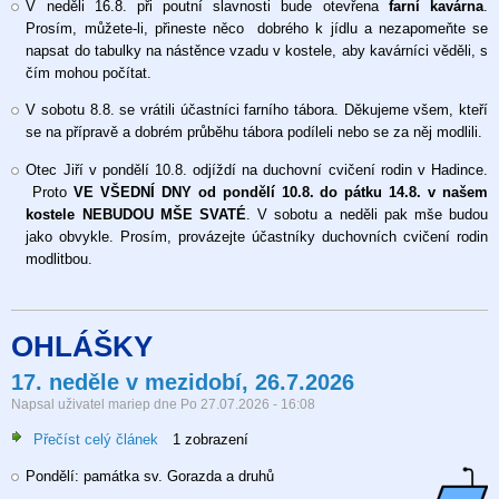
V neděli 16.8. při poutní slavnosti bude otevřena
farní kavárna
.
Prosím, můžete-li, přineste něco dobrého k jídlu a nezapomeňte se
napsat do tabulky na nástěnce vzadu v kostele, aby kavárníci věděli, s
čím mohou počítat.
V sobotu 8.8. se vrátili účastníci farního tábora. Děkujeme všem, kteří
se na přípravě a dobrém průběhu tábora podíleli nebo se za něj modlili.
Otec Jiří v pondělí 10.8. odjíždí na duchovní cvičení rodin v Hadince.
Proto
VE VŠEDNÍ DNY od pondělí 10.8. do pátku 14.8. v našem
kostele NEBUDOU MŠE SVATÉ
. V sobotu a neděli pak mše budou
jako obvykle. Prosím, provázejte účastníky duchovních cvičení rodin
modlitbou.
OHLÁŠKY
17. neděle v mezidobí, 26.7.2026
Napsal uživatel
mariep
dne
Po 27.07.2026 - 16:08
Přečíst celý článek
o
1 zobrazení
17.
Pondělí: památka sv. Gorazda a druhů
neděle