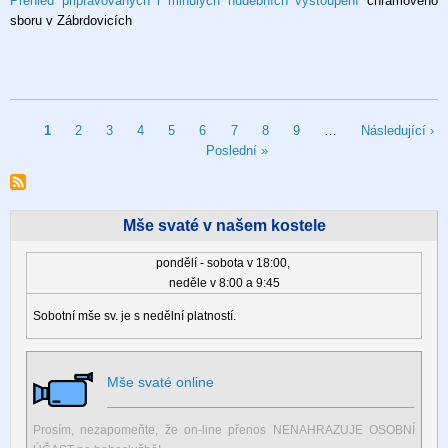
Přehled připravovaných i minulých hudebních vystoupení
chrámového
sboru v Zábrdovicích
Pagination
Aktuální
1
Stránka
2
Stránka
3
Stránka
4
Stránka
5
Stránka
6
Stránka
7
Stránka
8
Stránka
9
…
Následující
Následující ›
stránka
Poslední
Poslední »
stránka
stránka
Mše svaté v našem kostele
pondělí - sobota v 18:00,
neděle v 8:00 a 9:45
Sobotní mše sv. je s nedělní platností.
Mše svaté online
Prosím, nezapomeňte, že on-line přenos NENAHRAZUJE OSOBNÍ