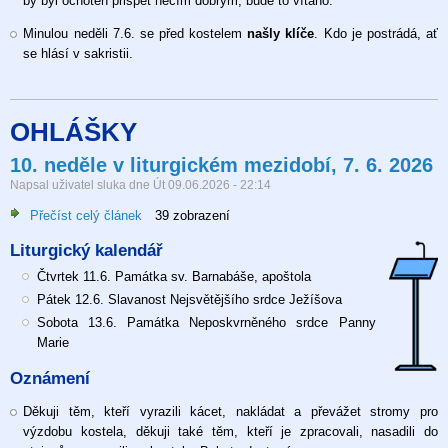
by byl ochoten přispět něčím dobrým, bude to vítáno.
Minulou neděli 7.6. se před kostelem
našly klíče
. Kdo je postrádá, ať
se hlásí v sakristii.
OHLÁŠKY
10. neděle v liturgickém mezidobí, 7. 6. 2026
Napsal uživatel
sluka
dne
Út 09.06.2026 - 22:14
Přečíst celý článek
o
39 zobrazení
10.
Liturgický kalendář
neděle
v
Čtvrtek 11.6. Památka sv. Barnabáše, apoštola
liturgickém
Pátek 12.6. Slavanost Nejsvětějšího srdce Ježíšova
mezidobí,
Sobota 13.6. Památka Neposkvrněného srdce Panny
7.
Marie
6.
Oznámení
2026
Děkuji těm, kteří vyrazili kácet, nakládat a převážet stromy pro
výzdobu kostela, děkuji také těm, kteří je zpracovali, nasadili do