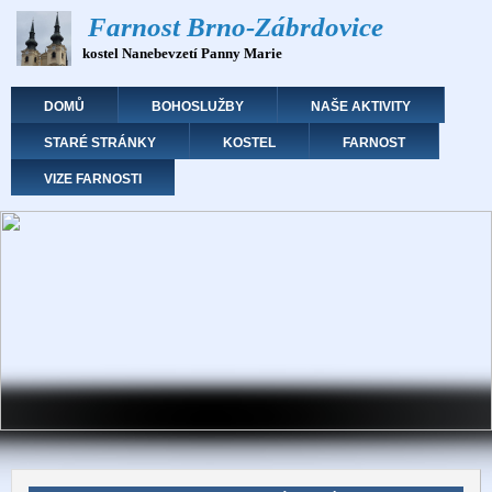
Přejít
Farnost Brno-Zábrdovice
k
kostel Nanebevzetí Panny Marie
hlavnímu
obsahu
Hlavní navigace
DOMŮ
BOHOSLUŽBY
NAŠE AKTIVITY
STARÉ STRÁNKY
KOSTEL
FARNOST
VIZE FARNOSTI