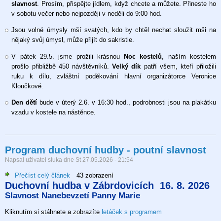
slavnost
. Prosím, přispějte jídlem, když chcete a můžete. Přineste ho
v sobotu večer nebo nejpozději v neděli do 9:00 hod.
Jsou volné úmysly mší svatých, kdo by chtěl nechat sloužit mši na
nějaký svůj úmysl, může přijít do sakristie.
V pátek 29.5. jsme prožili krásnou
Noc kostelů
, naším kostelem
prošlo přibližbě 450 návštěvníků.
Velký dík
patří všem, kteří přiložili
ruku k dílu, zvláštní poděkování hlavní organizátorce Veronice
Kloučkové.
Den dětí
bude v úterý 2.6. v 16:30 hod., podrobnosti jsou na plakátku
vzadu v kostele na nástěnce.
Program duchovní hudby - poutní slavnost
Napsal uživatel
sluka
dne
St 27.05.2026 - 21:54
Přečíst celý článek
o
43 zobrazení
Duchovní hudba v Zábrdovicích 16. 8. 2026
Program
Slavnost Nanebevzetí Panny Marie
duchovní
hudby
Kliknutím si stáhnete a zobrazíte
letáček s programem
-