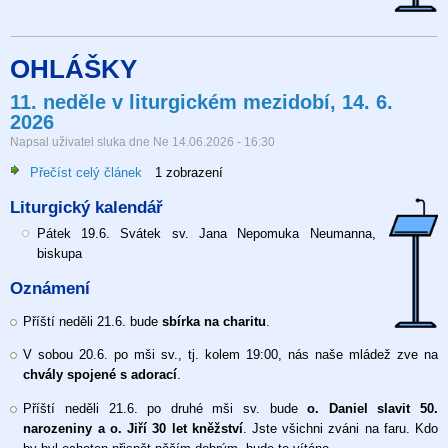
OHLÁŠKY
11. neděle v liturgickém mezidobí, 14. 6.
2026
Napsal uživatel
sluka
dne
Ne 14.06.2026 - 16:30
Přečíst celý článek
o
1 zobrazení
11.
Liturgický kalendář
neděle
v
Pátek 19.6. Svátek sv. Jana Nepomuka Neumanna,
liturgickém
biskupa
mezidobí,
Oznámení
14.
6.
Příští neděli 21.6. bude
sbírka na charitu
.
2026
V sobou 20.6. po mši sv., tj. kolem 19:00, nás naše mládež zve na
chvály spojené s adorací
.
Příští neděli 21.6. po druhé mši sv. bude
o. Daniel slavit 50.
narozeniny a o. Jiří 30 let kněžství
. Jste všichni zváni na faru. Kdo