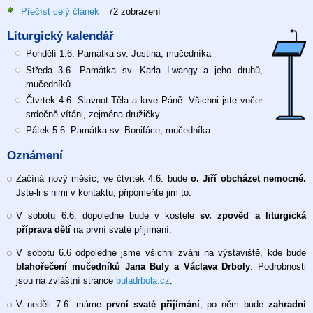
Přečíst celý článek
o
72 zobrazení
Slavnost
Liturgický kalendář
Nejsvětější
Trojice,
Pondělí 1.6. Památka sv. Justina, mučedníka
31.
Středa 3.6. Památka sv. Karla Lwangy a jeho druhů,
5.
mučedníků
2026
Čtvrtek 4.6. Slavnot Těla a krve Páně. Všichni jste večer
srdečně vítáni, zejména družičky.
Pátek 5.6. Památka sv. Bonifáce, mučedníka
Oznámení
Začíná nový měsíc, ve čtvrtek 4.6. bude
o. Jiří obcházet nemocné.
Jste-li s nimi v kontaktu, připomeňte jim to.
V sobotu 6.6. dopoledne bude v kostele
sv. zpověď a liturgická
příprava dětí
na první svaté přijímání.
V sobotu 6.6 odpoledne jsme všichni zváni na výstaviště, kde bude
blahořečení mučedníků Jana Buly a Václava Drboly
. Podrobnosti
jsou na zvláštní stránce
buladrbola.cz
.
V neděli 7.6. máme
první svaté přijímání
, po něm bude
zahradní