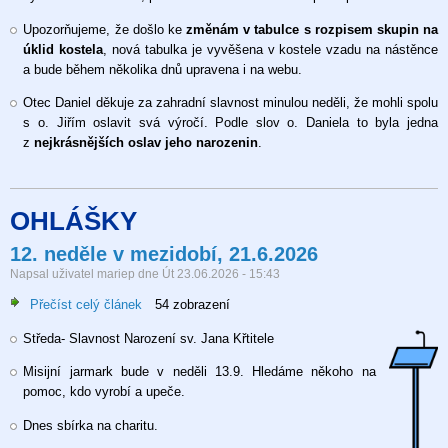
Upozorňujeme, že došlo ke
změnám v tabulce s rozpisem skupin na
úklid kostela
, nová tabulka je vyvěšena v kostele vzadu na nástěnce
a bude během několika dnů upravena i na webu.
Otec Daniel děkuje za zahradní slavnost minulou neděli, že mohli spolu
s o. Jiřím oslavit svá výročí. Podle slov o. Daniela to byla jedna
z
nejkrásnějších oslav jeho narozenin
.
OHLÁŠKY
12. neděle v mezidobí, 21.6.2026
Napsal uživatel
mariep
dne
Út 23.06.2026 - 15:43
Přečíst celý článek
o
54 zobrazení
12.
Středa- Slavnost Narození sv. Jana Křtitele
neděle
v
Misijní jarmark bude v neděli 13.9. Hledáme někoho na
mezidobí,
pomoc, kdo vyrobí a upeče.
21.6.2026
Dnes sbírka na charitu.