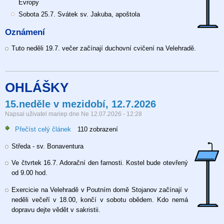
mezidobí,
Evropy
19.
Sobota 25.7. Svátek sv. Jakuba, apoštola
7.
Oznámení
2026
Tuto neděli 19.7. večer začínají duchovní cvičení na Velehradě.
OHLÁŠKY
15.neděle v mezidobí, 12.7.2026
Napsal uživatel
mariep
dne
Ne 12.07.2026 - 12:28
Přečíst celý článek
o
110 zobrazení
15.neděle
Středa - sv. Bonaventura
v
mezidobí,
Ve čtvrtek 16.7. Adorační den farnosti. Kostel bude otevřený
12.7.2026
od 9.00 hod.
Exercicie na Velehradě v Poutním domě Stojanov začínají v
neděli večeří v 18.00, končí v sobotu obědem. Kdo nemá
dopravu dejte vědět v sakristii.