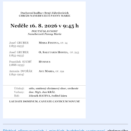
poutní
slavnost