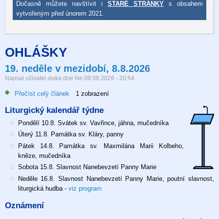
Dočasně můžete navštívit i
STARÉ STRÁNKY
s obsahem
vytvořeným před únorem 2021.
OHLÁŠKY
19. neděle v mezidobí, 8.8.2026
Napsal uživatel
sluka
dne
Ne 09.08.2026 - 20:54
Přečíst celý článek
o
1 zobrazení
19.
Liturgický kalendář týdne
neděle
v
Pondělí 10.8. Svátek sv. Vavřince, jáhna, mučedníka
mezidobí,
Úterý 11.8. Památka sv. Kláry, panny
8.8.2026
Pátek 14.8. Památka sv. Maxmilána Marii Kolbeho,
kněze, mučedníka
Sobota 15.8. Slavnost Nanebevzetí Panny Marie
Neděle 16.8. Slavnost Nanebevzetí Panny Marie, poutní slavnost,
liturgická hudba -
viz program
Oznámení