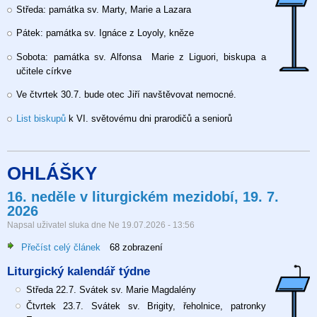
v
Středa: památka sv. Marty, Marie a Lazara
mezidobí,
26.7.2026
Pátek: památka sv. Ignáce z Loyoly, kněze
Sobota: památka sv. Alfonsa Marie z Liguori, biskupa a
učitele církve
Ve čtvrtek 30.7. bude otec Jiří navštěvovat nemocné.
List biskupů
k VI. světovému dni prarodičů a seniorů
OHLÁŠKY
16. neděle v liturgickém mezidobí, 19. 7.
2026
Napsal uživatel
sluka
dne
Ne 19.07.2026 - 13:56
Přečíst celý článek
o
68 zobrazení
16.
Liturgický kalendář týdne
neděle
v
Středa 22.7. Svátek sv. Marie Magdalény
liturgickém
Čtvrtek 23.7. Svátek sv. Brigity, řeholnice, patronky