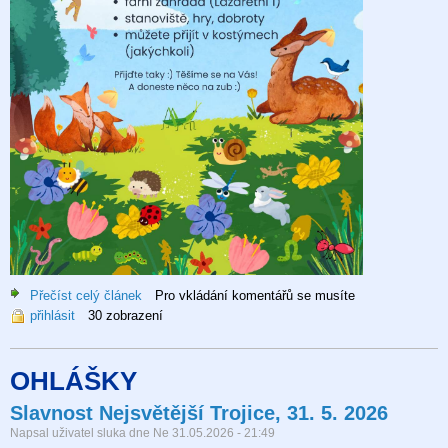
Přečíst celý článek
o
Pro vkládání komentářů se musíte
přihlásit
30 zobrazení
Den
dětí
2026
OHLÁŠKY
Slavnost Nejsvětější Trojice, 31. 5. 2026
Napsal uživatel
sluka
dne
Ne 31.05.2026 - 21:49