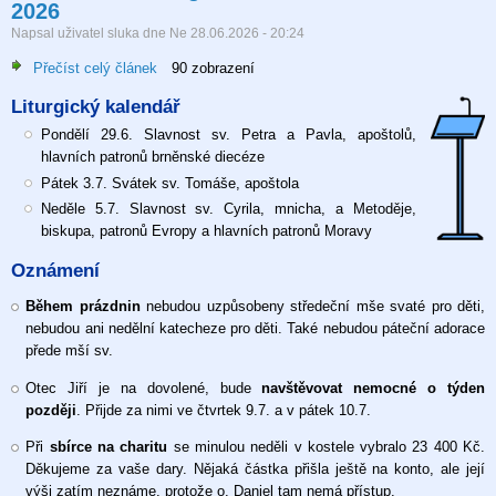
2026
Napsal uživatel
sluka
dne
Ne 28.06.2026 - 20:24
Přečíst celý článek
o
90 zobrazení
13.
Liturgický kalendář
neděle
v
Pondělí 29.6. Slavnost sv. Petra a Pavla, apoštolů,
liturgickém
hlavních patronů brněnské diecéze
mezidobí,
Pátek 3.7. Svátek sv. Tomáše, apoštola
28.
Neděle 5.7. Slavnost sv. Cyrila, mnicha, a Metoděje,
6.
biskupa, patronů Evropy a hlavních patronů Moravy
2026
Oznámení
Během prázdnin
nebudou uzpůsobeny středeční mše svaté pro děti,
nebudou ani nedělní katecheze pro děti. Také nebudou páteční adorace
přede mší sv.
Otec Jiří je na dovolené, bude
navštěvovat nemocné o týden
později
. Přijde za nimi ve čtvrtek 9.7. a v pátek 10.7.
Při
sbírce na charitu
se minulou neděli v kostele vybralo 23 400 Kč.
Děkujeme za vaše dary. Nějaká částka přišla ještě na konto, ale její
výši zatím neznáme, protože o. Daniel tam nemá přístup.