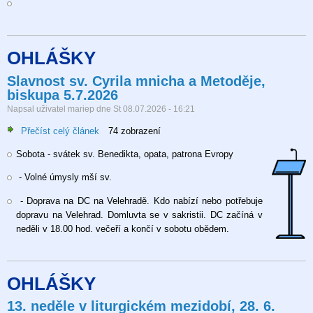
OHLÁŠKY
Slavnost sv. Cyrila mnicha a Metoděje,
biskupa 5.7.2026
Napsal uživatel
mariep
dne
St 08.07.2026 - 16:21
Přečíst celý článek
o
74 zobrazení
Slavnost
Sobota - svátek sv. Benedikta, opata, patrona Evropy
sv.
Cyrila
- Volné úmysly mší sv.
mnicha
a
- Doprava na DC na Velehradě. Kdo nabízí nebo potřebuje
Metoděje,
dopravu na Velehrad. Domluvta se v sakristii. DC začíná v
biskupa
neděli v 18.00 hod. večeří a končí v sobotu obědem.
5.7.2026
OHLÁŠKY
13. neděle v liturgickém mezidobí, 28. 6.