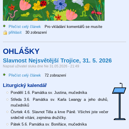
Přečíst celý článek
o
Pro vkládání komentářů se musíte
přihlásit
30 zobrazení
Den
dětí
2026
OHLÁŠKY
Slavnost Nejsvětější Trojice, 31. 5. 2026
Napsal uživatel
sluka
dne
Ne 31.05.2026 - 21:49
Přečíst celý článek
o
72 zobrazení
Slavnost
Liturgický kalendář
Nejsvětější
Trojice,
Pondělí 1.6. Památka sv. Justina, mučedníka
31.
Středa 3.6. Památka sv. Karla Lwangy a jeho druhů,
5.
mučedníků
2026
Čtvrtek 4.6. Slavnot Těla a krve Páně. Všichni jste večer
srdečně vítáni, zejména družičky.
Pátek 5.6. Památka sv. Bonifáce, mučedníka