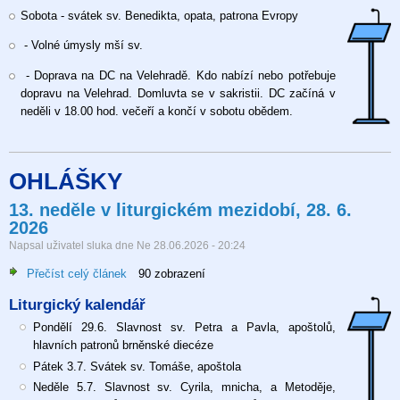
Slavnost
Sobota - svátek sv. Benedikta, opata, patrona Evropy
sv.
Cyrila
- Volné úmysly mší sv.
mnicha
a
- Doprava na DC na Velehradě. Kdo nabízí nebo potřebuje
Metoděje,
dopravu na Velehrad. Domluvta se v sakristii. DC začíná v
biskupa
neděli v 18.00 hod. večeří a končí v sobotu obědem.
5.7.2026
OHLÁŠKY
13. neděle v liturgickém mezidobí, 28. 6.
2026
Napsal uživatel
sluka
dne
Ne 28.06.2026 - 20:24
Přečíst celý článek
o
90 zobrazení
13.
Liturgický kalendář
neděle
v
Pondělí 29.6. Slavnost sv. Petra a Pavla, apoštolů,
liturgickém
hlavních patronů brněnské diecéze
mezidobí,
Pátek 3.7. Svátek sv. Tomáše, apoštola
28.
Neděle 5.7. Slavnost sv. Cyrila, mnicha, a Metoděje,
6.