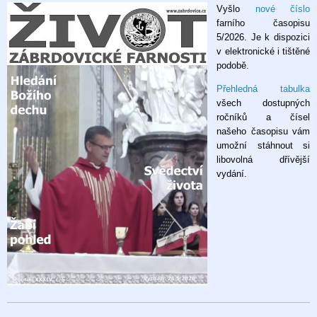
Vyšlo
nové číslo
časopis
farního časopisu
5/2026
5/2026. Je k dispozici
v elektronické i tištěné
podobě.
Přehledná tabulka
všech dostupných
ročníků a čísel
našeho časopisu vám
umožní stáhnout si
libovolná dřívější
vydání.