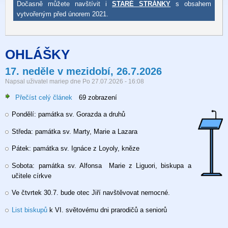
Dočasně můžete navštívit i
STARÉ STRÁNKY
s obsahem
vytvořeným před únorem 2021.
OHLÁŠKY
17. neděle v mezidobí, 26.7.2026
Napsal uživatel
mariep
dne
Po 27.07.2026 - 16:08
Přečíst celý článek
o
69 zobrazení
17.
Pondělí: památka sv. Gorazda a druhů
neděle
v
Středa: památka sv. Marty, Marie a Lazara
mezidobí,
26.7.2026
Pátek: památka sv. Ignáce z Loyoly, kněze
Sobota: památka sv. Alfonsa Marie z Liguori, biskupa a
učitele církve
Ve čtvrtek 30.7. bude otec Jiří navštěvovat nemocné.
List biskupů
k VI. světovému dni prarodičů a seniorů