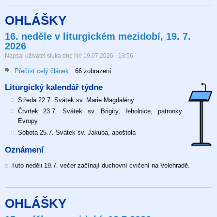
OHLÁŠKY
16. neděle v liturgickém mezidobí, 19. 7.
2026
Napsal uživatel
sluka
dne
Ne 19.07.2026 - 13:56
Přečíst celý článek
o
66 zobrazení
16.
Liturgický kalendář týdne
neděle
v
Středa 22.7. Svátek sv. Marie Magdalény
liturgickém
Čtvrtek 23.7. Svátek sv. Brigity, řeholnice, patronky
mezidobí,
Evropy
19.
Sobota 25.7. Svátek sv. Jakuba, apoštola
7.
Oznámení
2026
Tuto neděli 19.7. večer začínají duchovní cvičení na Velehradě.
OHLÁŠKY