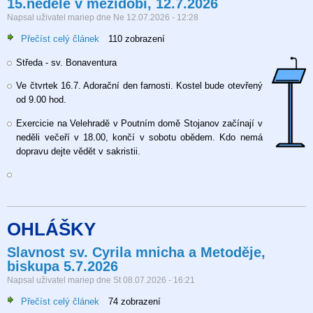
15.neděle v mezidobí, 12.7.2026
Napsal uživatel
mariep
dne
Ne 12.07.2026 - 12:28
Přečíst celý článek
o
110 zobrazení
15.neděle
Středa - sv. Bonaventura
v
mezidobí,
Ve čtvrtek 16.7. Adorační den farnosti. Kostel bude otevřený
12.7.2026
od 9.00 hod.
Exercicie na Velehradě v Poutním domě Stojanov začínají v
neděli večeří v 18.00, končí v sobotu obědem. Kdo nemá
dopravu dejte vědět v sakristii.
OHLÁŠKY
Slavnost sv. Cyrila mnicha a Metoděje,
biskupa 5.7.2026
Napsal uživatel
mariep
dne
St 08.07.2026 - 16:21
Přečíst celý článek
o
74 zobrazení