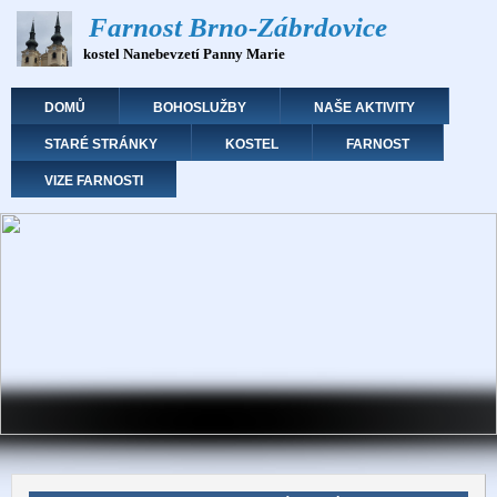
Přejít
Farnost Brno-Zábrdovice
k
kostel Nanebevzetí Panny Marie
hlavnímu
obsahu
Hlavní navigace
DOMŮ
BOHOSLUŽBY
NAŠE AKTIVITY
STARÉ STRÁNKY
KOSTEL
FARNOST
VIZE FARNOSTI