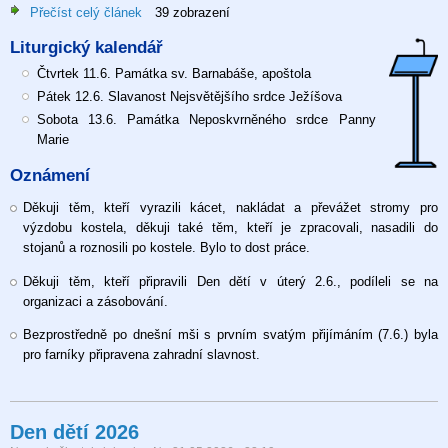
Přečíst celý článek
o
39 zobrazení
10.
Liturgický kalendář
neděle
v
Čtvrtek 11.6. Památka sv. Barnabáše, apoštola
liturgickém
Pátek 12.6. Slavanost Nejsvětějšího srdce Ježíšova
mezidobí,
Sobota 13.6. Památka Neposkvrněného srdce Panny
7.
Marie
6.
Oznámení
2026
Děkuji těm, kteří vyrazili kácet, nakládat a převážet stromy pro
výzdobu kostela, děkuji také těm, kteří je zpracovali, nasadili do
stojanů a roznosili po kostele. Bylo to dost práce.
Děkuji těm, kteří připravili Den dětí v úterý 2.6., podíleli se na
organizaci a zásobování.
Bezprostředně po dnešní mši s prvním svatým přijímáním (7.6.) byla
pro farníky připravena zahradní slavnost.
Den dětí 2026