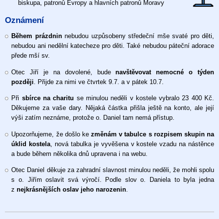
biskupa, patronů Evropy a hlavních patronů Moravy
2026
Oznámení
Během prázdnin
nebudou uzpůsobeny středeční mše svaté pro děti,
nebudou ani nedělní katecheze pro děti. Také nebudou páteční adorace
přede mší sv.
Otec Jiří je na dovolené, bude
navštěvovat nemocné o týden
později
. Přijde za nimi ve čtvrtek 9.7. a v pátek 10.7.
Při
sbírce na charitu
se minulou neděli v kostele vybralo 23 400 Kč.
Děkujeme za vaše dary. Nějaká částka přišla ještě na konto, ale její
výši zatím neznáme, protože o. Daniel tam nemá přístup.
Upozorňujeme, že došlo ke
změnám v tabulce s rozpisem skupin na
úklid kostela
, nová tabulka je vyvěšena v kostele vzadu na nástěnce
a bude během několika dnů upravena i na webu.
Otec Daniel děkuje za zahradní slavnost minulou neděli, že mohli spolu
s o. Jiřím oslavit svá výročí. Podle slov o. Daniela to byla jedna
z
nejkrásnějších oslav jeho narozenin
.