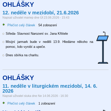
OHLÁŠKY
12. neděle v mezidobí, 21.6.2026
Napsal uživatel
mariep
dne
Út 23.06.2026 - 15:43
Přečíst celý článek
o
54 zobrazení
12.
Středa- Slavnost Narození sv. Jana Křtitele
neděle
v
Misijní jarmark bude v neděli 13.9. Hledáme někoho na
mezidobí,
pomoc, kdo vyrobí a upeče.
21.6.2026
Dnes sbírka na charitu.
OHLÁŠKY
11. neděle v liturgickém mezidobí, 14. 6.
2026
Napsal uživatel
sluka
dne
Ne 14.06.2026 - 16:30
Přečíst celý článek
o
1 zobrazení
11.