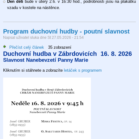
Den dětí
bude v úterý 2.6. v 16:30 hod., podrobnosti jsou na plakátku
vzadu v kostele na nástěnce.
Program duchovní hudby - poutní slavnost
Napsal uživatel
sluka
dne
St 27.05.2026 - 21:54
Přečíst celý článek
o
35 zobrazení
Duchovní hudba v Zábrdovicích 16. 8. 2026
Program
Slavnost Nanebevzetí Panny Marie
duchovní
hudby
Kliknutím si stáhnete a zobrazíte
letáček s programem
-
poutní
slavnost