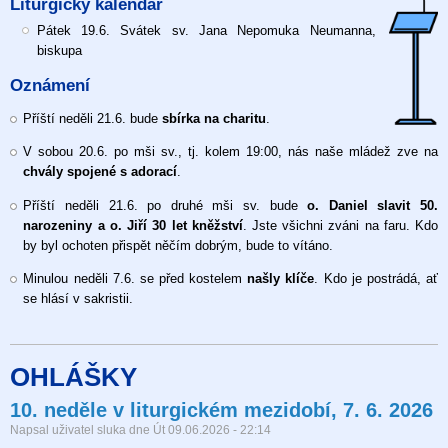
Liturgický kalendář
neděle
v
Pátek 19.6. Svátek sv. Jana Nepomuka Neumanna,
liturgickém
biskupa
mezidobí,
Oznámení
14.
6.
Příští neděli 21.6. bude
sbírka na charitu
.
2026
V sobou 20.6. po mši sv., tj. kolem 19:00, nás naše mládež zve na
chvály spojené s adorací
.
Příští neděli 21.6. po druhé mši sv. bude
o. Daniel slavit 50.
narozeniny a o. Jiří 30 let kněžství
. Jste všichni zváni na faru. Kdo
by byl ochoten přispět něčím dobrým, bude to vítáno.
Minulou neděli 7.6. se před kostelem
našly klíče
. Kdo je postrádá, ať
se hlásí v sakristii.
OHLÁŠKY
10. neděle v liturgickém mezidobí, 7. 6. 2026
Napsal uživatel
sluka
dne
Út 09.06.2026 - 22:14