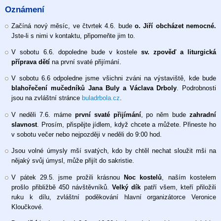
Oznámení
Začíná nový měsíc, ve čtvrtek 4.6. bude
o. Jiří obcházet nemocné.
Jste-li s nimi v kontaktu, připomeňte jim to.
V sobotu 6.6. dopoledne bude v kostele
sv. zpověď a liturgická
příprava dětí
na první svaté přijímání.
V sobotu 6.6 odpoledne jsme všichni zváni na výstaviště, kde bude
blahořečení mučedníků Jana Buly a Václava Drboly
. Podrobnosti
jsou na zvláštní stránce
buladrbola.cz
.
V neděli 7.6. máme
první svaté přijímání
, po něm bude
zahradní
slavnost
. Prosím, přispějte jídlem, když chcete a můžete. Přineste ho
v sobotu večer nebo nejpozději v neděli do 9:00 hod.
Jsou volné úmysly mší svatých, kdo by chtěl nechat sloužit mši na
nějaký svůj úmysl, může přijít do sakristie.
V pátek 29.5. jsme prožili krásnou
Noc kostelů
, naším kostelem
prošlo přibližbě 450 návštěvníků.
Velký dík
patří všem, kteří přiložili
ruku k dílu, zvláštní poděkování hlavní organizátorce Veronice
Kloučkové.