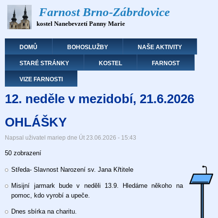
Přejít
Farnost Brno-Zábrdovice
k
kostel Nanebevzetí Panny Marie
hlavnímu
obsahu
Hlavní navigace
DOMŮ
BOHOSLUŽBY
NAŠE AKTIVITY
STARÉ STRÁNKY
KOSTEL
FARNOST
VIZE FARNOSTI
12. neděle v mezidobí, 21.6.2026
OHLÁŠKY
Napsal uživatel
mariep
dne
Út 23.06.2026 - 15:43
50 zobrazení
Středa- Slavnost Narození sv. Jana Křtitele
Misijní jarmark bude v neděli 13.9. Hledáme někoho na
pomoc, kdo vyrobí a upeče.
Dnes sbírka na charitu.