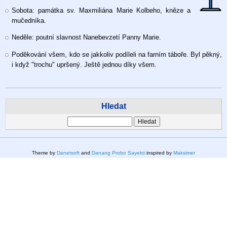
Sobota: památka sv. Maxmiliána Marie Kolbeho, kněze a
mučedníka.
Neděle: poutní slavnost Nanebevzetí Panny Marie.
Poděkování všem, kdo se jakkoliv podíleli na farním táboře. Byl pěkný,
i když "trochu" upršený. Ještě jednou díky všem.
Hledat
Hledat
Theme by
Danetsoft
and
Danang Probo Sayekti
inspired by
Maksimer