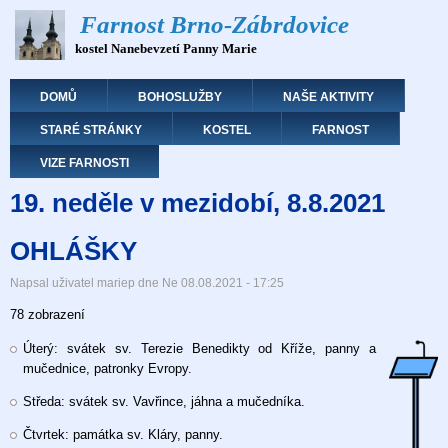
Přejít
Farnost Brno-Zábrdovice
k
kostel Nanebevzetí Panny Marie
hlavnímu
obsahu
Hlavní navigace
DOMŮ
BOHOSLUŽBY
NAŠE AKTIVITY
STARÉ STRÁNKY
KOSTEL
FARNOST
VIZE FARNOSTI
19. neděle v mezidobí, 8.8.2021
OHLÁŠKY
Napsal uživatel
mariep
dne
Ne 08.08.2021 - 17:25
78 zobrazení
Úterý: svátek sv. Terezie Benedikty od Kříže, panny a
mučednice, patronky Evropy.
Středa: svátek sv. Vavřince, jáhna a mučedníka.
Čtvrtek: památka sv. Kláry, panny.