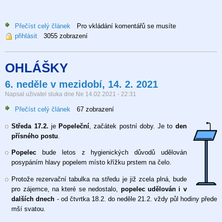
Přečíst celý článek
o
Pro vkládání komentářů se musíte
přihlásit
3055 zobrazení
Naše
farnost
má
OHLÁŠKY
novou
vizi
6. neděle v mezidobí, 14. 2. 2021
Napsal uživatel
sluka
dne
Ne 14.02.2021 - 22:31
Přečíst celý článek
o
67 zobrazení
6.
Středa 17.2.
je
Popeleční
, začátek postní doby. Je to
den
neděle
přísného postu
.
v
mezidobí,
Popelec
bude letos z hygienických důvodů udělován
14.
posypáním hlavy popelem místo křížku prstem na čelo.
2.
2021
Protože rezervační tabulka na středu je již zcela plná, bude
pro zájemce, na které se nedostalo,
popelec udělován i v
dalších dnech
- od čtvrtka 18.2. do neděle 21.2. vždy půl hodiny přede
mší svatou.