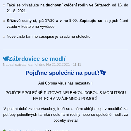
Také se přihlašujte na
duchovní cvičení rodin ve Štítarech
od 16. do
21. 8. 2021.
Křížové cesty st, pá 17:30 a v ne 9:00.
Zapisujte se
na jejich čtení
vzadu v kostele na vývěsce.
Nové číslo farního časopisu je vzadu na stolečku.
🕊Zábrdovice se modlí
Napsal uživatel
daniel
dne
Ne 21.02.2021 - 11:11
Pojďme společně na pouť!👣
Ani Corona virus nás nezastaví!
POJĎTE SPOLEČNĚ PUTOVAT NELEHKOU DOBOU S MODLITBOU
NA RTECH A VZÁJEMNOU POMOCÍ.
V postní době zveme všechny, kteří se s námi chtějí spojit v modlitbě za
potřeby jednotlivých farníků i celé farní rodiny nebo se společně modlit za
potřeby světa!