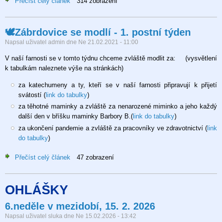
Přečíst celý článek
o
314 zobrazení
🕊
Zábrdovice
🕊Zábrdovice se modlí - 1. postní týden
se
modlí
Napsal uživatel
admin
dne
Ne 21.02.2021 - 11:00
V naší farnosti se v tomto týdnu chceme zvláště modlit za: (vysvětlení
k tabulkám naleznete výše na stránkách)
za katechumeny a ty, kteří se v naší farnosti připravují k přijetí
svátostí (
link do tabulky
)
za těhotné maminky a zvláště za nenarozené miminko a jeho každý
další den v bříšku maminky Barbory B.(
link do tabulky
)
za ukončení pandemie a zvláště za pracovníky ve zdravotnictví (
link
do tabulky
)
Přečíst celý článek
o
47 zobrazení
🕊
Zábrdovice
OHLÁŠKY
se
modlí
6.neděle v mezidobí, 15. 2. 2026
-
Napsal uživatel
sluka
dne
Ne 15.02.2026 - 13:42
1.