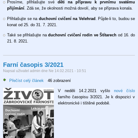
Prosíme, přihlašujte své
děti na přípravu k prvnímu svatému
přijímání
. Zdá se, že okolnosti možná dovolí, aby se příprava konala.
Přihlašujte se na
duchovní cvičení na Velehrad
. Půjde-li to, budou se
konat od 25. do 31. 7. 2021.
Také se přihlašujte na
duchovní cvičení rodin ve Štítarech
od 16. do
21. 8. 2021.
Farní časopis 3/2021
Napsal uživatel
admin
dne
Ne 14.02.2021 - 10:51
Přečíst celý článek
o
46 zobrazení
Farní
V neděli 14.2.2021 vyšlo
nové číslo
časopis
farního časopisu 3/2021. Je k dispozici v
3/2021
elektronické i tištěné podobě.