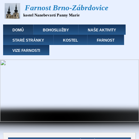
Přejít
Farnost Brno-Zábrdovice
k
kostel Nanebevzetí Panny Marie
hlavnímu
obsahu
Hlavní navigace
DOMŮ
BOHOSLUŽBY
NAŠE AKTIVITY
STARÉ STRÁNKY
KOSTEL
FARNOST
VIZE FARNOSTI