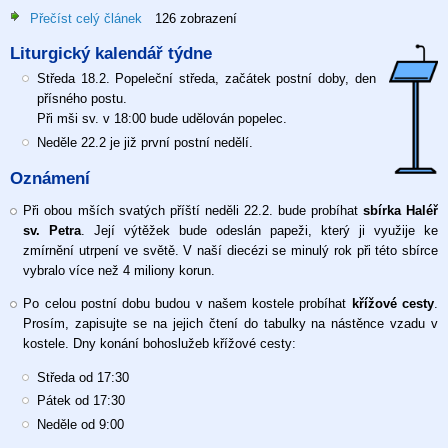
postní
Přečíst celý článek
o
126 zobrazení
týden
6.neděle
Liturgický kalendář týdne
v
mezidobí,
Středa 18.2. Popeleční středa, začátek postní doby, den
15.
přísného postu.
2.
Při mši sv. v 18:00 bude udělován popelec.
2026
Neděle 22.2 je již první postní nedělí.
Oznámení
Při obou mších svatých příští neděli 22.2. bude probíhat
sbírka Haléř
sv. Petra
. Její výtěžek bude odeslán papeži, který ji využije ke
zmírnění utrpení ve světě. V naší diecézi se minulý rok při této sbírce
vybralo více než 4 miliony korun.
Po celou postní dobu budou v našem kostele probíhat
křížové cesty
.
Prosím, zapisujte se na jejich čtení do tabulky na nástěnce vzadu v
kostele. Dny konání bohoslužeb křížové cesty:
Středa od 17:30
Pátek od 17:30
Neděle od 9:00