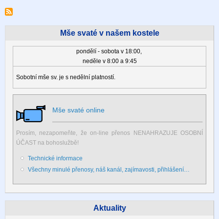
stránka
Mše svaté v našem kostele
pondělí - sobota v 18:00,
neděle v 8:00 a 9:45
Sobotní mše sv. je s nedělní platností.
Mše svaté online
Prosím, nezapomeňte, že on-line přenos NENAHRAZUJE OSOBNÍ
ÚČAST na bohoslužbě!
Technické informace
Všechny minulé přenosy, náš kanál, zajímavosti, přihlášení…
Aktuality