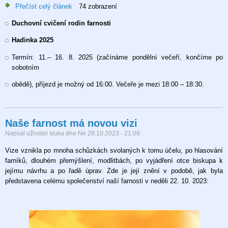
Přečíst celý článek
o
74 zobrazení
Hadinka
Duchovní cvičení rodin farnosti
-
duchovní
Hadinka 2025
prázdniny
pro
Termín: 11.– 16. 8. 2025 (začínáme pondělní večeří, končíme po
rodiny
sobotním
obědě), příjezd je možný od 16:00. Večeře je mezi 18:00 – 18:30.
Naše farnost má novou vizi
Napsal uživatel
sluka
dne
Ne 29.10.2023 - 21:09
Vize vznikla po mnoha schůzkách svolaných k tomu účelu, po hlasování
farníků, dlouhém přemýšlení, modlitbách, po vyjádření otce biskupa k
jejímu návrhu a po řadě úprav. Zde je její znění v podobě, jak byla
představena celému společenství naší farnosti v neděli 22. 10. 2023: