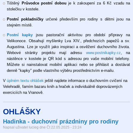
Tištěný
Průvodce postní dobou
je k zakoupení za 6 Kč vzadu na
stolečku v kostele.
Postní pokladničky
určené především pro rodiny s dětmi jsou na
stejném místě.
Postní kapky
jsou pastorační aktivitou pro období přípravy na
Velikonoce. Obsahují myšlenky Lva XIV., předchozích papežů a sv.
Augustina. Lze je využít jako inspiraci a osvěžení duchovního života.
Webové stránky projektu mají adresu
www.postnikapky.cz
, na
nástěnce v kostele je QR kód s adresou pro vaše mobilní telefony.
Můžete si nainstalovat mobilní aplikaci nebo se přihlásit a dostávat
denně "kapky" podle vlastního výběru prostřednictvím e-mailu.
V
úplném textu ohlášek
ještě najdete informace o duchovním cvičení na
Velehradě, farním bazaru knih a hraček a individuálně doprovázených
exerciciích na Vranově.
OHLÁŠKY
Hadinka - duchovní prázdniny pro rodiny
Napsal uživatel
lucieg
dne
Čt 22.05.2025 - 23:24