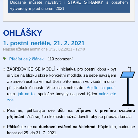
Dočasně můžete navštívit i
STARÉ STRÁNKY
s obsahem
vytvořeným před únorem 2021.
OHLÁŠKY
1. postní neděle, 21. 2. 2021
Napsal uživatel
admin
dne
Út 23.02.2021 - 12:40
Přečíst celý článek
o
119 zobrazení
1.
ZÁBRDOVICE SE MODLÍ - Iniciativa pro postní dobu - být
postní
si více na blízku skrze konkrétní modlitbu za sebe navzájem
neděle,
a zároveň učit se vnímat Boží přítomnost i ve všedním dnu -
21.
při jakékoli činnosti. Více naleznete zde:
Pojďte na pouť
2.
resp.
jak na to
společné úmysly na první týden
naleznete
2021
zde
Prosíme, přihlašujte své
děti na přípravu k prvnímu svatému
přijímání
. Zdá se, že okolnosti možná dovolí, aby se příprava konala.
Přihlašujte se na
duchovní cvičení na Velehrad
. Půjde-li to, budou se
konat od 25. do 31. 7. 2021.