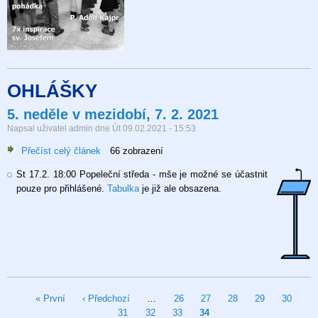
OHLÁŠKY
5. neděle v mezidobí, 7. 2. 2021
Napsal uživatel
admin
dne
Út 09.02.2021 - 15:53
Přečíst celý článek
o
66 zobrazení
5.
St 17.2. 18:00 Popeleční středa - mše je možné se účastnit
neděle
pouze pro přihlášené.
Tabulka
je již ale obsazena.
v
mezidobí,
7.
2.
2021
Pagination
First
« První
Předchozí
‹ Předchozí
…
Stránka
26
Stránka
27
Stránka
28
Stránka
29
Stránka
30
St
page
stránka
31
Stránka
32
Stránka
33
Aktuální
34